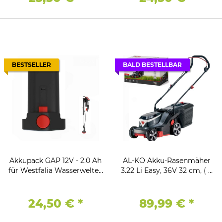
BESTSELLER
BALD BESTELLBAR
Akkupack GAP 12V - 2.0 Ah
AL-KO Akku-Rasenmäher
für Westfalia Wasserwelten
3.22 Li Easy, 36V 32 cm, ( 2
Akku-Regenfasspumpe
x 18V Bosch Home +
teleskopierbar, 12 Volt
Garden )
24,50 €
*
89,99 €
*