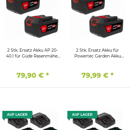
2 Stk. Ersatz Akku AP 20-
2 Stk. Ersatz Akku für
40.1 für Güde Rasenmäher
Powertec Garden Akku
40V 430/40-8 Art. 95849
Rasenmäher PT 43 Li
79,90 €
*
79,99 €
*
AUF LAGER
AUF LAGER