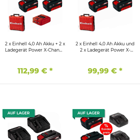
2 x Einhell 4,0 Ah Akku + 2 x
2 x Einhell 4,0 Ah Akku und
Ladegerät Power X-Change
2 x Ladegerät Power X-
Li-Ion,18V + Koffer + USB
Change Li-Ion,18V + Koffer
112,99 €
*
99,99 €
*
AUF LAGER
AUF LAGER