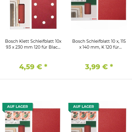
Bosch Klett Schleifblatt 10x
Bosch Schleifblatt 10 x, 115
93 x 230 mm 120 für Black
x 140 mm, K 120 für
& Decker Schwingschleifer
Schwingschleifer
4,59 €
*
3,99 €
*
AUF LAGER
AUF LAGER