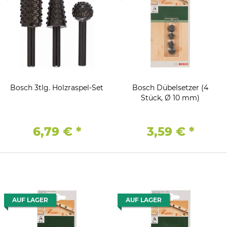
Bosch 3tlg. Holzraspel-Set
Bosch Dübelsetzer (4
Stück, Ø 10 mm)
6,79 €
*
3,59 €
*
AUF LAGER
AUF LAGER