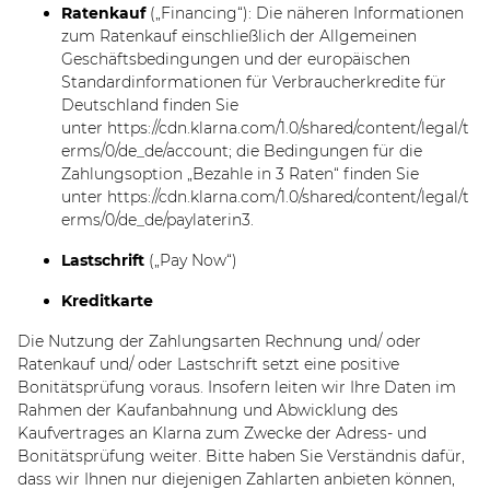
Ratenkauf
(„Financing“): Die näheren Informationen
zum Ratenkauf einschließlich der Allgemeinen
Geschäftsbedingungen und der europäischen
Standardinformationen für Verbraucherkredite für
Deutschland finden Sie
unter
https://cdn.klarna.com/1.0/shared/content/legal/t
erms/0/de_de/account
; die Bedingungen für die
Zahlungsoption „Bezahle in 3 Raten“ finden Sie
unter
https://cdn.klarna.com/1.0/shared/content/legal/t
erms/0/de_de/paylaterin3
.
Lastschrift
(„Pay Now“)
Kreditkarte
Die Nutzung der Zahlungsarten Rechnung und/ oder
Ratenkauf und/ oder Lastschrift setzt eine positive
Bonitätsprüfung voraus. Insofern leiten wir Ihre Daten im
Rahmen der Kaufanbahnung und Abwicklung des
Kaufvertrages an Klarna zum Zwecke der Adress- und
Bonitätsprüfung weiter. Bitte haben Sie Verständnis dafür,
dass wir Ihnen nur diejenigen Zahlarten anbieten können,