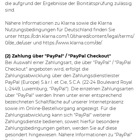
die aufgrund der Ergebnisse der Bonitätsprüfung zulässig
sind.
Nähere Informationen zu Klarna sowie die Klarna
Nutzungsbedingungen für Deutschland finden Sie
unter
https://cdn.klarna.com/1.0/shared/content/legal/terms/
0/de_de/user
und
https://www.klarna.com/de/
.
(2)
Zahlung über "PayPal" / "PayPal Checkout"
Bei Auswahl einer Zahlungsart, die über "PayPal" / "PayPal
Checkout" angeboten wird, erfolgt die
Zahlungsabwicklung über den Zahlungsdienstleister
PayPal (Europe) S.à.r.l. et Cie, S.C.A. (22-24 Boulevard Royal
L-2449, Luxemburg; "PayPal"). Die einzelnen Zahlungsarten
über "PayPal" werden Ihnen unter einer entsprechend
bezeichneten Schaltfläche auf unserer Internetpräsenz
sowie im Online-Bestellvorgang angezeigt. Für die
Zahlungsabwicklung kann sich "PayPal" weiterer
Zahlungsdienste bedienen; soweit hierfür besondere
Zahlungsbedingungen gelten, werden Sie auf diese
gesondert hingewiesen. Nähere Informationen zu "PayPal"