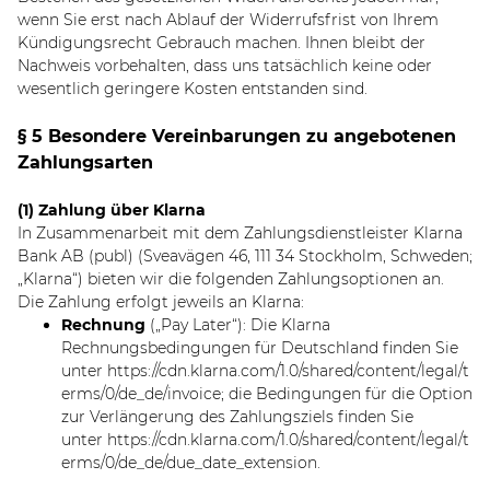
wenn Sie erst nach Ablauf der Widerrufsfrist von Ihrem
Kündigungsrecht Gebrauch machen. Ihnen bleibt der
Nachweis vorbehalten, dass uns tatsächlich keine oder
wesentlich geringere Kosten entstanden sind.
§ 5 Besondere Vereinbarungen zu angebotenen
Zahlungsarten
(1) Zahlung über Klarna
In Zusammenarbeit mit dem Zahlungsdienstleister Klarna
Bank AB (publ) (Sveavägen 46, 111 34 Stockholm, Schweden;
„Klarna“) bieten wir die folgenden Zahlungsoptionen an.
Die Zahlung erfolgt jeweils an Klarna:
Rechnung
(„Pay Later“): Die Klarna
Rechnungsbedingungen für Deutschland finden Sie
unter
https://cdn.klarna.com/1.0/shared/content/legal/t
erms/0/de_de/invoice
; die Bedingungen für die Option
zur Verlängerung des Zahlungsziels finden Sie
unter
https://cdn.klarna.com/1.0/shared/content/legal/t
erms/0/de_de/due_date_extension
.