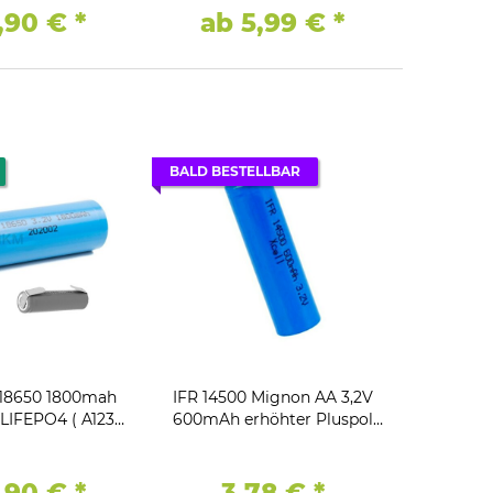
5,90 €
*
ab 5,99 €
*
BALD BESTELLBAR
18650 1800mah
IFR 14500 Mignon AA 3,2V
A LIFEPO4 ( A123 )
600mAh erhöhter Pluspol
ötfahne Z
Solarleuchte LiFePO4 Akku
Li-Ion Xcell
5,90 €
*
3,78 €
*