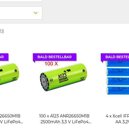
 13
AR
BALD BESTELLBAR
BALD BESTE
100 x A123 ANR26650M1B
4 x Xcell I
V LiFePo4
2500mAh 3,3 V LiFePo4
AA 3,
 A Grade
Akku A Grade
Solarleuch