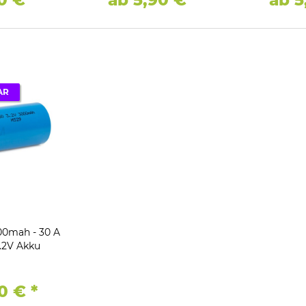
AR
00mah - 30 A
.2V Akku
70 €
*