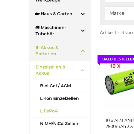
Werkzeuge
Marke
🏡 Haus & Garten
🧰 Maschinen-
Artikel 1 - 13 von
Zubehör
🔋 Akkus &
Batterien
BALD BESTELLB
Einzelzellen &
Akkus
Blei Gel / AGM
Li-Ion Einzelzellen
LiFePo4
10 x A123 ANR26650M1B
NiMH/NiCd Zellen
2500mAh 3,3 
Akku