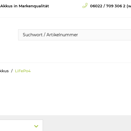
-Akkus in Markenqualität
06022 / 709 306 2 (w
Akkus
LiFePo4