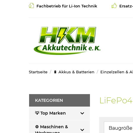
Fachbetrieb für Li-Ion Technik
Ersatz
Startseite
🔋 Akkus & Batterien
Einzelzellen & 
LiFePo4
KATEGORIEN
💡 Top Marken
⚙️ Maschinen &
Baugröße