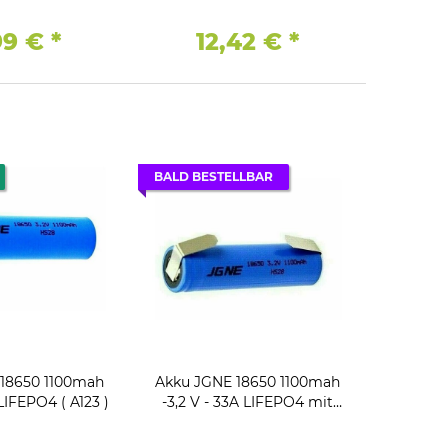
on + Box
,99 €
*
12,42 €
*
BALD BESTELLBAR
18650 1100mah
Akku JGNE 18650 1100mah
 LIFEPO4 ( A123 )
-3,2 V - 33A LIFEPO4 mit
Lötfahne ( A123 )