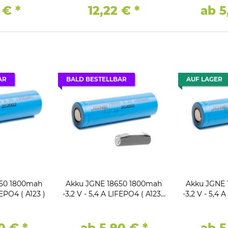
2 €
*
12,22 €
*
ab 
AR
BALD BESTELLBAR
AUF LAGER
650 1800mah
Akku JGNE 18650 1800mah
Akku JGNE 
FEPO4 ( A123 )
-3,2 V - 5,4 A LIFEPO4 ( A123 )
-3,2 V - 5,4 
mit Lötfahne U
mit L
90 €
*
ab 5,90 €
*
ab 