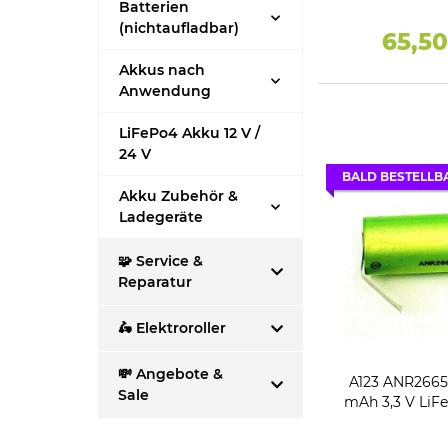
Batterien
(nichtaufladbar)
65,5
Akkus nach
Anwendung
LiFePo4 Akku 12 V /
24 V
BALD BESTELLB
Akku Zubehör &
Ladegeräte
🧩 Service &
Reparatur
🛵 Elektroroller
💸 Angebote &
A123 ANR266
Sale
mAh 3,3 V LiFe
Grade m. Lö