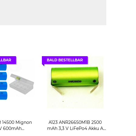
LLBAR
BALD BESTELLBAR
FR 14500 Mignon
A123 ANR26650M1B 2500
2V 600mAh
mAh 3,3 V LiFePo4 Akku A
te LiFePO4 Akku
Grade m. Lötfahne U