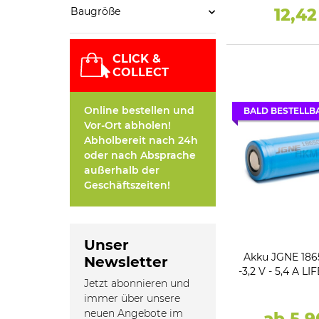
12,4
Baugröße
CLICK &
COLLECT
Online bestellen und
BALD BESTELLB
Vor-Ort abholen!
Abholbereit nach 24h
oder nach Absprache
außerhalb der
Geschäftszeiten!
Unser
Akku JGNE 18
Newsletter
-3,2 V - 5,4 A LI
Jetzt abonnieren und
immer über unsere
neuen Angebote im
ab 5,