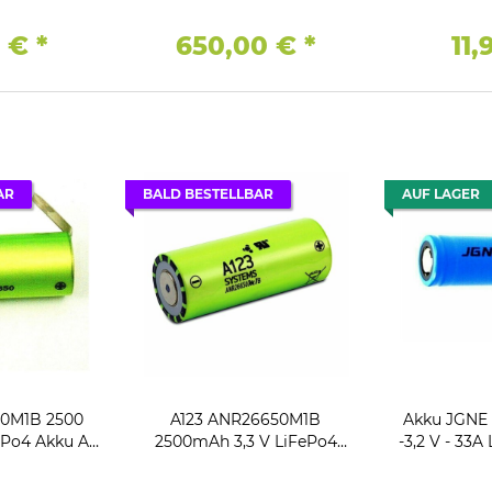
Li-I
0 €
*
650,00 €
*
11
AR
BALD BESTELLBAR
AUF LAGER
50M1B 2500
A123 ANR26650M1B
Akku JGNE 
Po4 Akku A
2500mAh 3,3 V LiFePo4
-3,2 V - 33A
tfahne Z
Akku A Grade