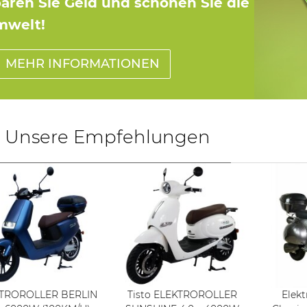
aren Sie Geld und schonen Sie die
mwelt!
MEHR INFORMATIONEN
Unsere Empfehlungen
TROROLLER BERLIN
Tisto ELEKTROROLLER
Elekt