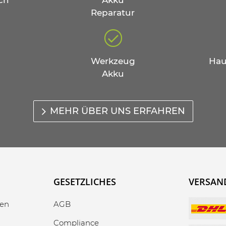
ch
Akku
Reparatur
Werkzeug
Hau
Akku
MEHR ÜBER UNS ERFAHREN
GESETZLICHES
VERSAN
gen
AGB
Compliance