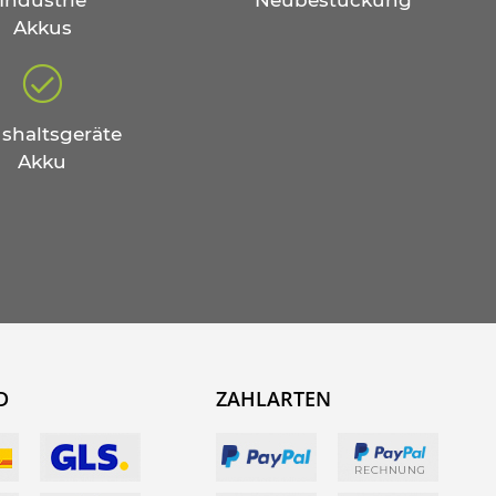
Industrie
Neubestückung
Akkus
shaltsgeräte
Akku
D
ZAHLARTEN