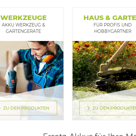
WERKZEUGE
HAUS & GART
AKKU WERKZEUG &
FÜR PROFIS UND
GARTENGERÄTE
HOBBYGÄRTNER
ZU DEN PRODUKTEN
ZU DEN PRODUKTE