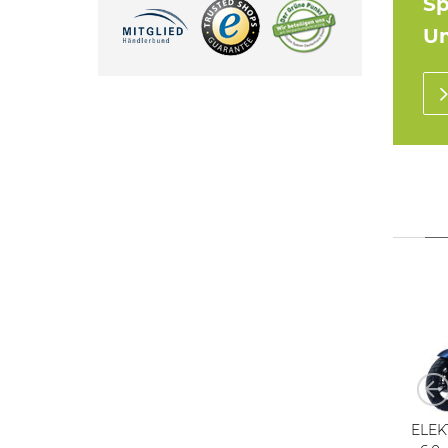
Sp
U
Elektroroller Futura
Elektroroller FUTURA
ELEK