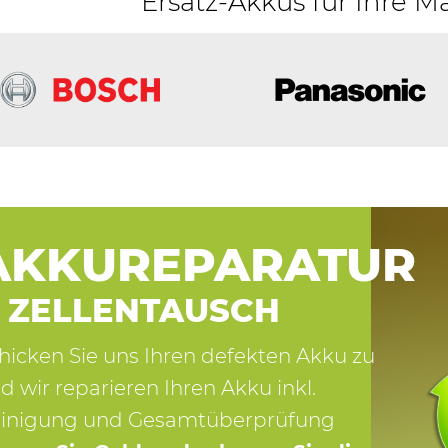
Ersatz-Akkus für Ihre M
AKKUREPARATUR
 ZELLENTAUSCH
hicken Sie uns Ihren defekten Akku zu
d wir reparieren Ihren Akku inkl.
inigung und Gesamtüberprüfung