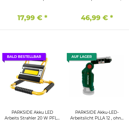
12 , ohne Akku und
ohne Akku und Ladegerät
Ladegerät
17,99 €
*
46,99 €
*
BALD BESTELLBAR
AUF LAGER
PARKSIDE Akku LED
PARKSIDE Akku-LED-
Arbeits Strahler 20 W PFLA
Arbeitslicht PLLA 12 , ohne
4400 faltbar mit
Akku und Ladegerät X 12 V