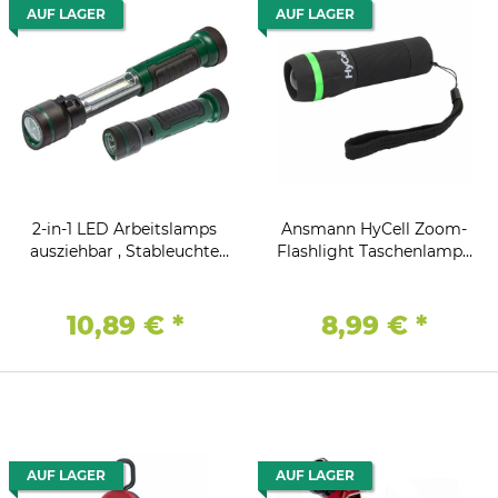
AUF LAGER
AUF LAGER
2-in-1 LED Arbeitslamps
Ansmann HyCell Zoom-
ausziehbar , Stableuchte
Flashlight Taschenlampe
und Frontstrahler
1W-LED inkl. 3x AAA
Batterien
10,89 €
*
8,99 €
*
AUF LAGER
AUF LAGER