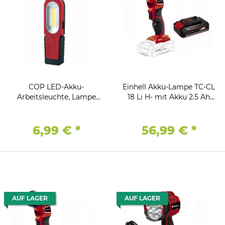
COP LED-Akku-
Einhell Akku-Lampe TC-CL
Arbeitsleuchte, Lampe
18 Li H- mit Akku 2.5 Ah
Taschenlampe
18V, 280 lm,ohne Ladegerät
6,99 €
*
56,99 €
*
AUF LAGER
AUF LAGER