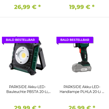
Powerbank Funktion
Team
26,99 €
*
19,99 €
*
BALD BESTELLBAR
BALD BESTELLBAR
PARKSIDE Akku-LED-
PARKSIDE Akku-LED-
Bauleuchte PBSTA 20-Li,
Handlampe PLHLA 20-Li X
20 V, ohne Akku und
20 V Team
Ladegerät
29,99 €
*
26,99 €
*