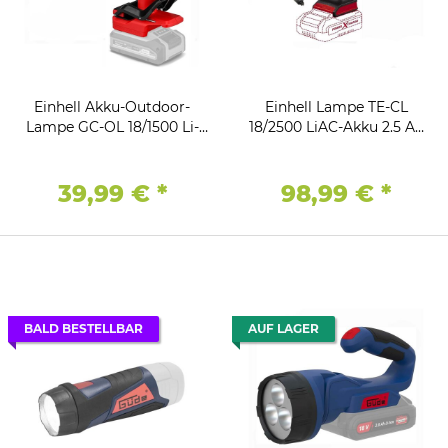
Einhell Akku-Outdoor-
Einhell Lampe TE-CL
Lampe GC-OL 18/1500 Li-
18/2500 LiAC-Akku 2.5 Ah
Solo 1500 lm, 7000 K
18V, OHNE Ladegerät
2500lm( 7 LED 6500K
39,99 €
*
98,99 €
*
BALD BESTELLBAR
AUF LAGER