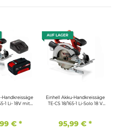
AUF LAGER
u-Handkreissäge
Einhell Akku-Handkreissäge
5-1 Li- 18V mit
TE-CS 18/165-1 Li-Solo 18 V
h und Ladegerät
ohne Akku und Ladegerät
Power X-Change
,99 €
*
95,99 €
*