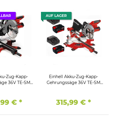
LLBAR
AUF LAGER
kku-Zug-Kapp-
Einhell Akku-Zug-Kapp-
äge 36V TE-SM
Gehrungssäge 36V TE-SM
olo ohne Akkus /
36/210 Li mit Akkus 4.0 Ah /
degerät
Ladegerät
,99 €
*
315,99 €
*