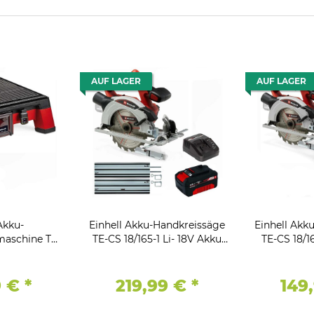
AUF LAGER
AUF LAGER
Akku-
Einhell Akku-Handkreissäge
Einhell Akk
maschine TE-
TE-CS 18/165-1 Li- 18V Akku
TE-CS 18/16
lo,18V, inkl.
4.0 Ah, Ladegerät Schiene
Akku 4.0 A
heibe
9 €
*
219,99 €
*
149