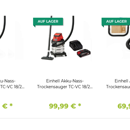
AUF LAGER
AUF LAGER
ku-Nass-
Einhell Akku-Nass-
Einhell
TC-VC 18/20
Trockensauger TC-VC 18/20
Trockensau
hne Akku /
Li S 18V mit Akku 2.5 /
Li-Solo Fug
ät )
Ladegerät
+ Polster-
9 €
*
99,99 €
*
69,