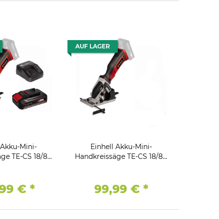
AUF LAGER
 Akku-Mini-
Einhell Akku-Mini-
äge TE-CS 18/89
Handkreissäge TE-CS 18/89
kku 2.5 Ah und
Li - Solo ohne Akku und
degerät
Ladegerät
,99 €
*
99,99 €
*