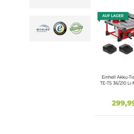
AUF LAGER
Einhell Akku-Ti
TE-TS 36/210 Li-
Ah + Ladegerä
Chan
299,9