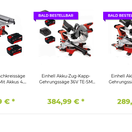
BALD BESTELLBAR
BALD BESTE
schkreissäge
Einhell Akku-Zug-Kapp-
Einhell A
Mit Akkus 4.0
Gehrungssäge 36V TE-SM
Gehrungss
t Power X-
36/10 L Li- 2 x Akkus /
36/10 L Li-S
ge
Ladegerät
La
9 €
*
384,99 €
*
289