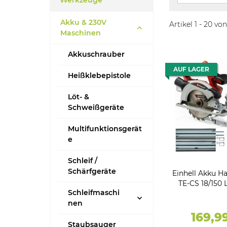
Werkzeuge
Akku & 230V
Artikel 1 - 20 von
Maschinen
Akkuschrauber
AUF LAGER
Heißklebepistole
Löt- &
Schweißgeräte
Multifunktionsgerät
e
Schleif /
Schärfgeräte
Einhell Akku H
TE-CS 18/150 L
Schleifmaschi
Akku 2.5 Ah
nen
169,9
Staubsauger