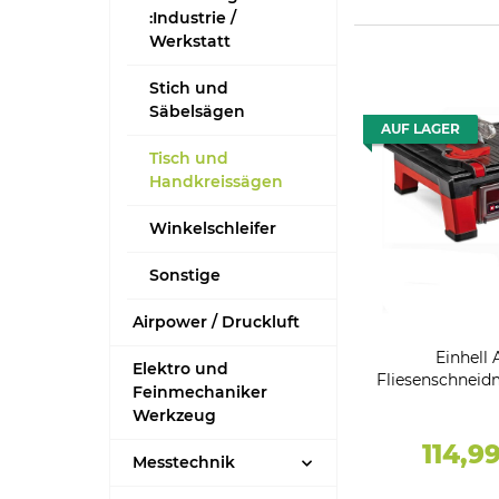
:Industrie /
Werkstatt
Stich und
Säbelsägen
AUF LAGER
Tisch und
Handkreissägen
Winkelschleifer
Sonstige
Airpower / Druckluft
Einhell 
Elektro und
Fliesenschneid
Feinmechaniker
TC 18/115 Li So
Werkzeug
Trennsc
114,9
Messtechnik