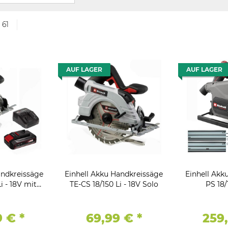
 61
AUF LAGER
AUF LAGER
andkreissäge
Einhell Akku Handkreissäge
Einhell Akk
i - 18V mit
TE-CS 18/150 Li - 18V Solo
PS 18/
,Schiene
Führungssch
9 €
*
69,99 €
*
259