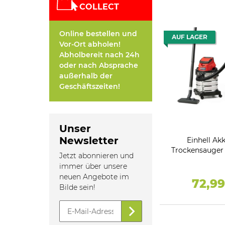
COLLECT
Online bestellen und
AUF LAGER
Vor-Ort abholen!
Abholbereit nach 24h
oder nach Absprache
außerhalb der
Geschäftszeiten!
Unser
Newsletter
Einhell Ak
Trockensauger 
Jetzt abonnieren und
Li S 18V ( O
immer über unsere
Ladeger
neuen Angebote im
72,9
Bilde sein!