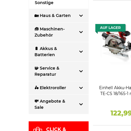
Sonstige
🏡 Haus & Garten
AUF LAGER
🧰 Maschinen-
Zubehör
🔋 Akkus &
Batterien
🧩 Service &
Reparatur
Einhell Akku-H
🛵 Elektroroller
TE-CS 18/165-1 
Ah und Ladeger
💸 Angebote &
Chan
Sale
122,9
CLICK &