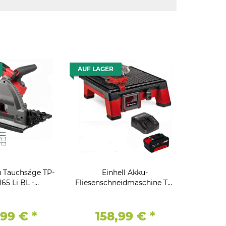
AUF LAGER
u Tauchsäge TP-
Einhell Akku-
165 Li BL -
Fliesenschneidmaschine TE-
iene, ohne Akku
TC 18/115 Li Akku 18V 4.0 Ah,
Ladegerät
,99 €
*
158,99 €
*