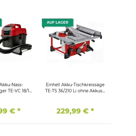
AUF LAGER
 Akku-Nass-
Einhell Akku-Tischkreissäge
ger TE-VC 18/10
TE-TS 36/210 Li ohne Akkus /
en-/Bürstendüse
Ladegerät Power X-Change
/Universaldüse
99 €
*
229,99 €
*