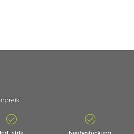
npreis!
Industrie
Neubestückung