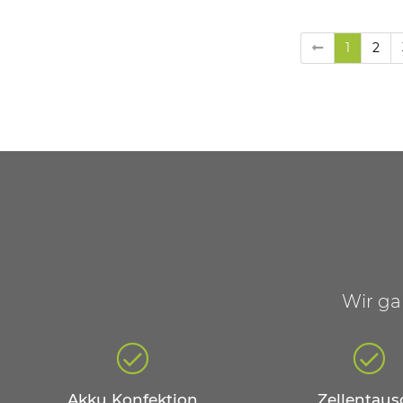
1
2
Wir ga
Akku Konfektion
Zellentaus