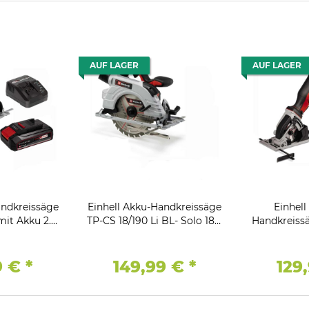
AUF LAGER
AUF LAGER
andkreissäge
Einhell Akku-Handkreissäge
Einhell
mit Akku 2.5
TP-CS 18/190 Li BL- Solo 18V
Handkreiss
ät Power X-
ohne Akku und Ladegerät
Li - mit A
ge
Power X-Change
La
9 €
*
149,99 €
*
129