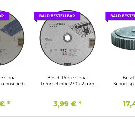
AR
BALD BESTELLBAR
BALD BESTE
essional
Bosch Professional
Bosch
Trennscheibe
Trennscheibe 230 x 2 mm
Schnellsp
für.Metall
gerade Expert for INOX
Winke
 €
*
3,99 €
*
17