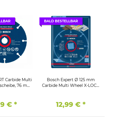
LLBAR
BALD BESTELLBAR
T Carbide Multi
Bosch Expert Ø 125 mm
scheibe, 76 mm,
Carbide Multi Wheel X-LOCK
, 10 mm
Trennscheiben (für Hartholz,
,
99 €
*
12,99 €
*