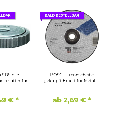
LLBAR
BALD BESTELLBAR
 SDS clic
BOSCH Trennscheibe
annmutter für
gekröpft Expert for Metal Ø
lschleifer
230 A 30 S BF
,49 €
*
ab 2,69 €
*