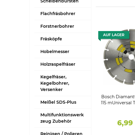
Scheibenbürsten
Flachfräsbohrer
Forstnerbohrer
AUF LAGER
Fräsköpfe
Hobelmesser
Holzraspelfräser
Kegelfräser,
Kegelbohrer,
Versenker
Bosch Diamant
Meißel SDS-Plus
115 mUniversal T
22.2
Multifunktionswerk
zeug Zubehör
6,99
Reinigen / Polieren