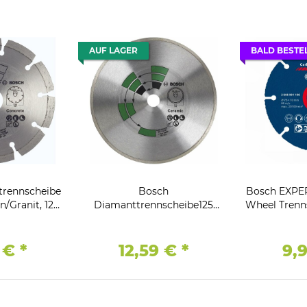
AUF LAGER
BALD BESTE
trennscheibe
Bosch
Bosch EXPER
/Granit, 125
Diamanttrennscheibe125
Wheel Trenn
2.23
mm Fliesen, Keramik, , 22.23
1 mm
9 €
*
12,59 €
*
9,