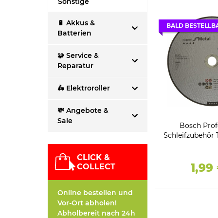
Sonstige
🔋 Akkus &
BALD BESTELLB
Batterien
🧩 Service &
Reparatur
🛵 Elektroroller
💸 Angebote &
Sale
Bosch Prof
Schleifzubehör 
Ø 230 x 3 mm 
CLICK &
1,99
COLLECT
Online bestellen und
Vor-Ort abholen!
Abholbereit nach 24h