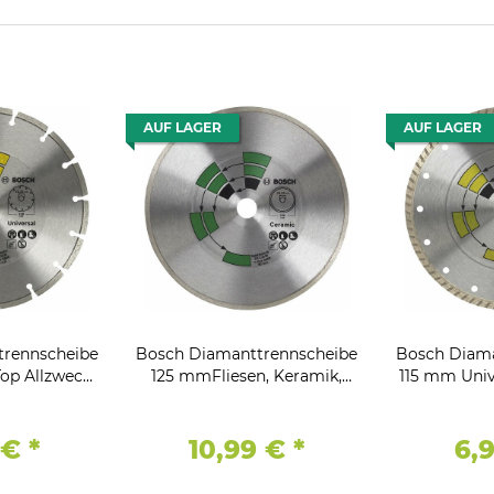
AUF LAGER
AUF LAGER
trennscheibe
Bosch Diamanttrennscheibe
Bosch Diama
op Allzweck,,
125 mmFliesen, Keramik,
115 mm Univ
3
22.23
Allzw
 €
*
10,99 €
*
6,