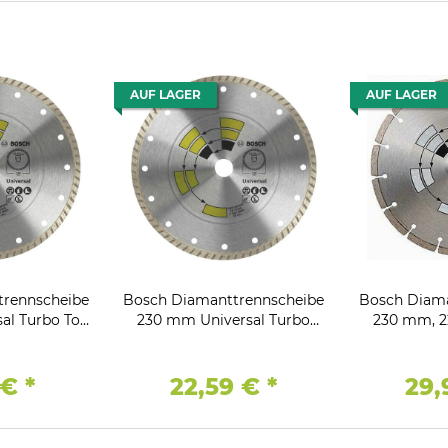
AUF LAGER
AUF LAGER
trennscheibe
Bosch Diamanttrennscheibe
Bosch Diama
al Turbo Top
230 mm Universal Turbo
230 mm, 2
Allzweck, 22.23
Allzweck, 22.23
Beton K
 €
*
22,59 €
*
29,