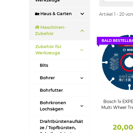
Werkzeuge
🏡 Haus & Garten
Artikel 1 - 20 vo
🧰 Maschinen-
Zubehör
BALD BESTELLB
Zubehör für
Werkzeuge
Bits
Bohrer
Bohrfutter
Bosch 1x EXPE
Bohrkronen
Multi Wheel Tr
Lochsägen
(für Hartholz
Nägeln, Ø
Drahtbürstenaufsät
20,0
ze / Topfbürsten,