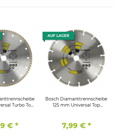
AUF LAGER
nttrennscheibe
Bosch Diamanttrennscheibe
ersal Turbo Top
125 mm Universal Top
eck, 22.23
Allzweck, , 22.23
99 €
*
7,99 €
*