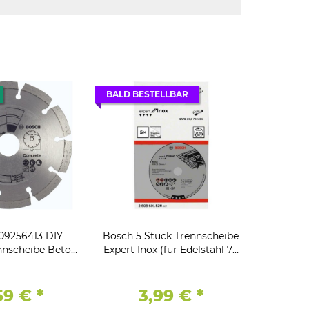
BALD BESTELLBAR
09256413 DIY
Bosch 5 Stück Trennscheibe
nscheibe Beton
Expert Inox (für Edelstahl 76
Granit, 115 mm,
x 10 x 1 mm,
22.23
,59 €
*
3,99 €
*