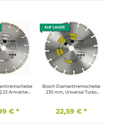
AUF LAGER
nttrennscheibe
Bosch Diamanttrennscheibe
2.23 Armierter
230 mm, Universal Turbo
alksandstein
Top Allzweck, 22.23
99 €
*
22,59 €
*