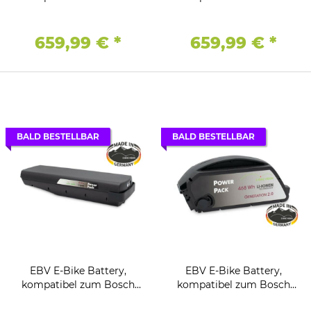
Active (Plus) /
Active (Plus) /
Performance (CX)
Performance (CX)
Antriebssystem 36V - 20Ah
Antriebssystem 36V - 20Ah
659,99 €
*
659,99 €
*
/ 720Wh - EVO
/ 720Wh - Unterrohr
Gepäckträger
BALD BESTELLBAR
BALD BESTELLBAR
EBV E-Bike Battery,
EBV E-Bike Battery,
kompatibel zum Bosch
kompatibel zum Bosch
Classic (+) Antriebssystem
Classic (+) Antriebssystem