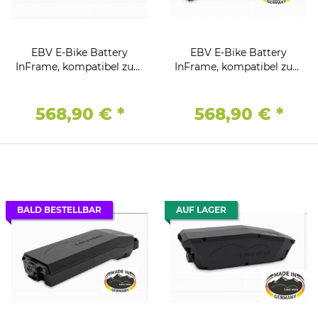
EBV E-Bike Battery
EBV E-Bike Battery
InFrame, kompatibel zum
InFrame, kompatibel zum
Bosch Active (Plus) /
Bosch Active (Plus) /
Performance (CX)
Performance (CX)
Antriebssystem 36V -
Antriebssystem 36V -
568,90 €
*
568,90 €
*
17,5Ah / 630Wh -
17,5Ah / 630Wh - Vertikal
HORIZONTAL
BALD BESTELLBAR
AUF LAGER