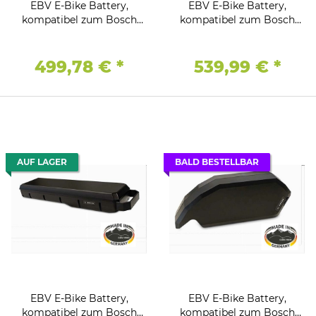
EBV E-Bike Battery,
EBV E-Bike Battery,
kompatibel zum Bosch
kompatibel zum Bosch
Active (Plus) /
Active (Plus) /
Performance (CX)
Performance (CX)
Antriebssystem 36V - 15Ah
Antriebssystem 36V - 15Ah
499,78 €
*
539,99 €
*
/ 540Wh - EVO
/ 540Wh - Unterrohr
Gepäckträger
AUF LAGER
BALD BESTELLBAR
EBV E-Bike Battery,
EBV E-Bike Battery,
kompatibel zum Bosch
kompatibel zum Bosch