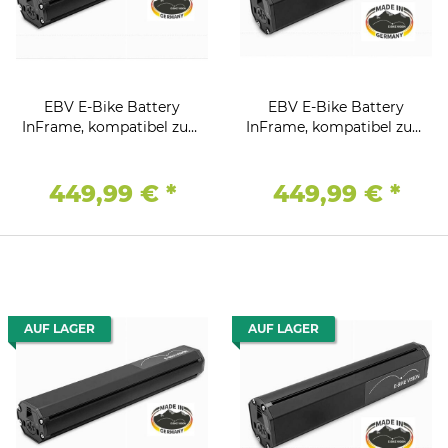
EBV E-Bike Battery
EBV E-Bike Battery
InFrame, kompatibel zum
InFrame, kompatibel zum
Bosch Active (Plus) /
Bosch Active (Plus) /
Performance (CX)
Performance (CX)
Antriebssystem 36V -
Antriebssystem 36V -
449,99 €
*
449,99 €
*
12,8Ah / 461Wh -
12,8Ah / 461Wh - VERTIKAL
HORIZONTAL
AUF LAGER
AUF LAGER