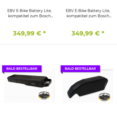
EBV E-Bike Battery Lite,
EBV E-Bike Battery Lite,
kompatibel zum Bosch
kompatibel zum Bosch
Active (Plus) /
Active (Plus) /
Performance (CX)
Performance (CX)
Antriebssystem 36V - 10Ah
Antriebssystem 36V - 10Ah
349,99 €
*
349,99 €
*
/ 360Wh - Gepäckträger
/ 360Wh - Unterrohr
BALD BESTELLBAR
BALD BESTELLBAR