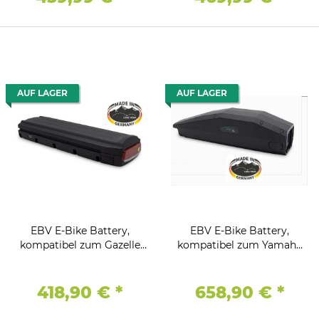
AUF LAGER
AUF LAGER
EBV E-Bike Battery,
EBV E-Bike Battery,
kompatibel zum Gazelle
kompatibel zum Yamaha
Innergy Antriebssystem
(PW / ST / TE / CE)
36V - 11,4Ah / 416Wh -
Antriebssystem36V -
Gepäckträger
20,7Ah / 745Wh - Unterrohr
418,90 €
*
658,90 €
*