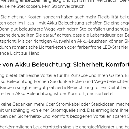
 vielseitig einsetzbar, langlebig und sparsam im Verbrauch. Die
el, keine Steckdosen, kein Stromverbrauch.
ie nicht nur Kosten, sondern haben auch mehr Flexibilität bei d
rten oder im Haus – mit Akku Beleuchtung schaffen Sie eine a
. Denn gut beleuchtete Wege verhindern Stolperfallen und schütz
cheiden, sollten Sie darauf achten, dass die Lebensdauer der Bat
tspricht. Mit der richtigen Auswahl an Akku-Leuchten können Sie
es durch romantische Lichterketten oder farbenfrohe LED-Strahle
nde Licht zur Hand!
le von Akku Beleuchtung: Sicherheit, Komfo
 bietet zahlreiche Vorteile für Ihr Zuhause und Ihren Garten. Ein
 Akku Beleuchtung können Sie dunkle Ecken und Wege beleuchten
ußerdem sorgt eine gut platzierte Beleuchtung für ein Gefühl v
teil von Akku Beleuchtung ist der Komfort, den sie bietet.
h keine Gedanken mehr über Stromkabel oder Steckdosen mache
t unabhängig von einer Stromquelle sind. Das ermöglicht Ihnen
ben den Sicherheits- und Komfort bezogenen Vorteilen sparen 
 herkömmlichen Leuchtmitteln sind sie energieeffizienter und ha