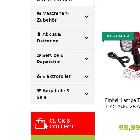
🧰 Maschinen-
Zubehör
🔋 Akkus &
AUF LAGER
Batterien
🧩 Service &
Reparatur
🛵 Elektroroller
💸 Angebote &
Sale
Einhell Lampe T
LiAC-Akku 2.5 Ah 1
Ladegerät 250
650
CLICK &
98,9
COLLECT