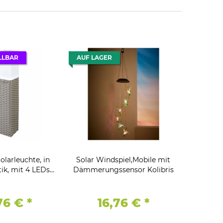
LLBAR
AUF LAGER
larleuchte, in
Solar Windspiel,Mobile mit
ik, mit 4 LEDs
Dämmerungssensor Kolibris
Grau
,76 €
*
16,76 €
*