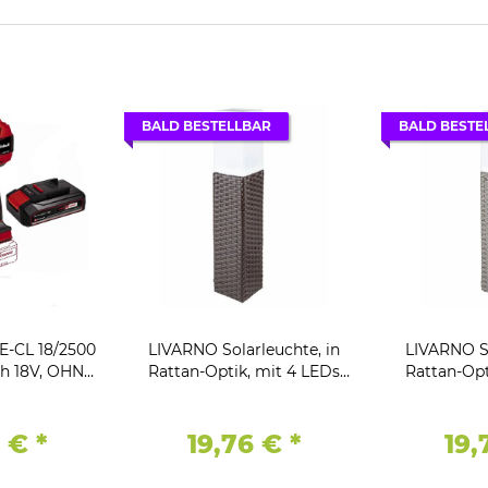
BALD BESTELLBAR
BALD BESTE
E-CL 18/2500
LIVARNO Solarleuchte, in
LIVARNO So
8V, OHNE
Rattan-Optik, mit 4 LEDs
Rattan-Opt
0lm( 7 LED
Braun
0K
9 €
*
19,76 €
*
19