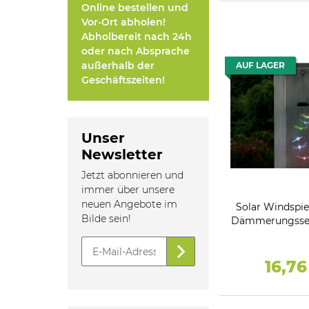
Online bestellen und
Vor-Ort abholen!
Abholbereit nach 24h
oder nach Absprache
außerhalb der
AUF LAGER
Geschäftszeiten!
Unser
Newsletter
Jetzt abonnieren und
immer über unsere
neuen Angebote im
Solar Windspiel,
Bilde sein!
Dämmerungssen
16,7