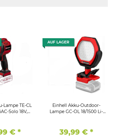
AUF LAGER
ku-Lampe TE-CL
Einhell Akku-Outdoor-
iAC-Solo 18V,
Lampe GC-OL 18/1500 Li-
 LEDs, 6500K
Solo 1500 lm, 7000 K
99 €
*
39,99 €
*