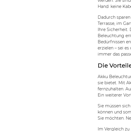
werden. Sie sind
Hand: keine Kab
Dadurch sparen S
Terrasse, im Ga
Ihre Sicherheit
Beleuchtung ents
Bedürfnissen en
erzielen – sei 
immer das passe
Die Vortei
Akku Beleuchtung
sie bietet. Mit
fernzuhalten. A
Ein weiterer Vor
Sie müssen sic
können und somi
Sie möchten. Ne
Im Vergleich zu