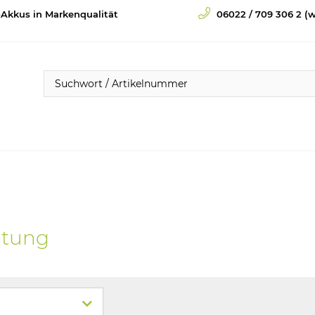
-Akkus in Markenqualität
06022 / 709 306 2 (w
htung