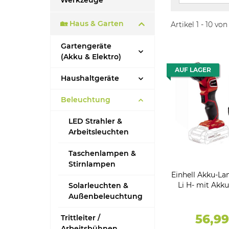
Werkzeuge
🏡 Haus & Garten
Artikel 1 - 10 von
Gartengeräte
(Akku & Elektro)
AUF LAGER
Haushaltgeräte
Beleuchtung
LED Strahler &
Arbeitsleuchten
Taschenlampen &
Stirnlampen
Einhell Akku-La
Li H- mit Akku
Solarleuchten &
280 lm,ohne 
Außenbeleuchtung
56,9
Trittleiter /
Arbeitsbühnen