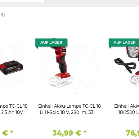
 10
AUF LAGER
AUF LAGER
mpe TC-CL 18
Einhell Akku-Lampe TC-CL 18
Einhell Ak
 2.5 Ah 18V,
Li H-Solo 18 V, 280 lm, 33 m
18/2500 L
Ladegerät
Leuchtweite
2500lm 7
9 €
*
34,99 €
*
76,