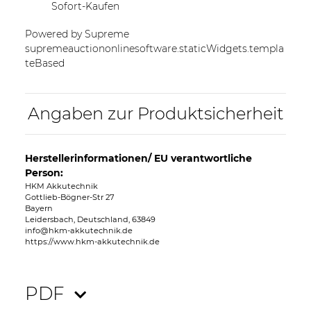
Sofort-Kaufen
Powered by Supreme
supremeauctiononlinesoftware.staticWidgets.templa
teBased
Angaben zur Produktsicherheit
Herstellerinformationen/ EU verantwortliche
Person:
HKM Akkutechnik
Gottlieb-Bögner-Str 27
Bayern
Leidersbach, Deutschland, 63849
info@hkm-akkutechnik.de
https://www.hkm-akkutechnik.de
PDF