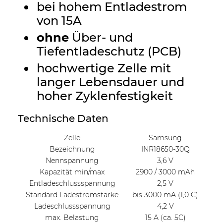
bei hohem Entladestrom
von 15A
ohne
Über- und
Tiefentladeschutz (PCB)
hochwertige Zelle mit
langer Lebensdauer und
hoher Zyklenfestigkeit
Technische Daten
Zelle
Samsung
Bezeichnung
INR18650-30Q
Nennspannung
3,6 V
Kapazität min/max
2900 / 3000 mAh
Entladeschlussspannung
2,5 V
Standard Ladestromstärke
bis 3000 mA (1,0 C)
Ladeschlussspannung
4,2 V
max. Belastung
15 A (ca. 5C)