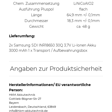
Chem. Zusammensetzung
LiNiCoAlO2
Ausführung Pluspol
flach
Länge
64,9 mm +/- 0,1mm
Durchmesser
18,3 mm +/- 0,1mm
Gewicht
ca. 48 g
Lieferumfang:
2x Samsung SDI INR18650 30Q 3,7V Li-Ionen Akku
3000 mAh 1 x Transport / Aufbewahrungsbox
Angaben zur Produktsicherheit
Herstellerinformationen/ EU verantwortliche
Person:
HKM Akkutechnik
Gottlieb-Bögner-Str 27
Bayern
Leidersbach, Deutschland, 63849
info@hkm-akkutechnik.de