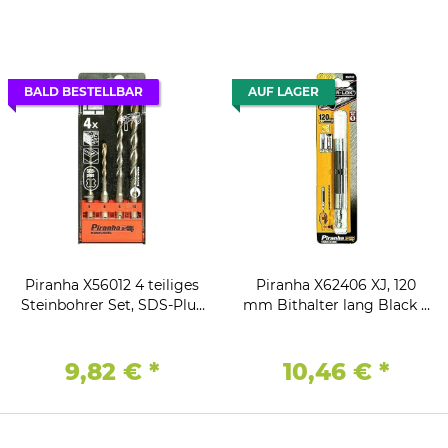
BALD BESTELLBAR
AUF LAGER
Piranha X56012 4 teiliges
Piranha X62406 XJ, 120
Steinbohrer Set, SDS-Plus
mm Bithalter lang Black &
Connection Black & Decker
Decker
9,82 €
*
10,46 €
*