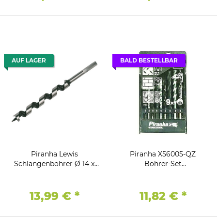
AUF LAGER
BALD BESTELLBAR
Piranha Lewis
Piranha X56005-QZ
Schlangenbohrer Ø 14 x
Bohrer-Set
280 / 380 mm Holzbohrer,
Holz/Metall/Mauerwerk
Sechskantschaft
Black & Decker
13,99 €
*
11,82 €
*