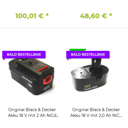
A9252
NiCd A9262
100,01 €
*
48,60 €
*
BALD BESTELLBAR
BALD BESTELLBAR
Original Black & Decker
Original Black & Decker
Akku 18 V mit 2 Ah NiCd
Akku 18 V mit 2,0 Ah NiCd
HP-2000 Firestorm
A9277 - A9282 - Sanyo Z.