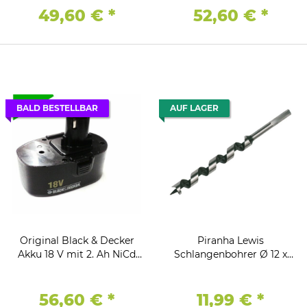
49,60 €
*
52,60 €
*
BALD BESTELLBAR
AUF LAGER
Original Black & Decker
Piranha Lewis
Akku 18 V mit 2. Ah NiCd
Schlangenbohrer Ø 12 x
A9277 - A9282 - Firestorm
280 / 380 mm Holzbohrer,
Sechskantschaft
56,60 €
*
11,99 €
*