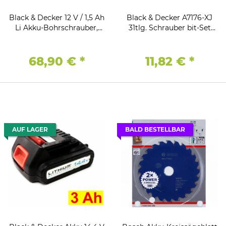
Black & Decker 12 V / 1,5 Ah
Black & Decker A7176-XJ
Li Akku-Bohrschrauber,
31tlg. Schrauber bit-Set
mit USB-Akku, Powerbank
Magnet Bithalter
68,90 €
*
11,82 €
*
AUF LAGER
BALD BESTELLBAR