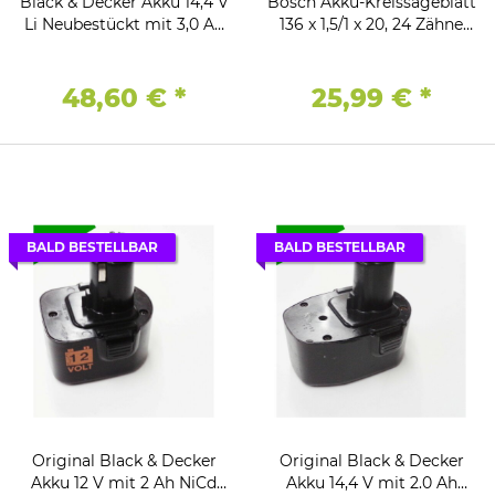
Black & Decker Akku 14,4 V
Bosch Akku-Kreissägeblatt
Li Neubestückt mit 3,0 Ah
136 x 1,5/1 x 20, 24 Zähne
BL1114 - BL1314 - BL1514 -
Expert for Wood,
BL2014
48,60 €
*
25,99 €
*
BALD BESTELLBAR
BALD BESTELLBAR
Original Black & Decker
Original Black & Decker
Akku 12 V mit 2 Ah NiCd
Akku 14,4 V mit 2.0 Ah