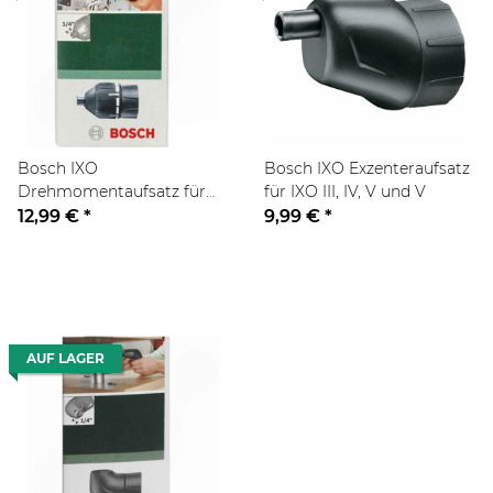
Bosch IXO
Bosch IXO Exzenteraufsatz
Drehmomentaufsatz für
für IXO III, IV, V und V
IXO III, IV, V und VI
12,99 €
*
9,99 €
*
AUF LAGER