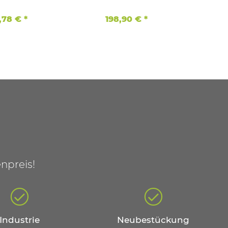
mit 23,2 Ah Samsung zel.
,78 €
*
198,90 €
*
npreis!
Industrie
Neubestückung