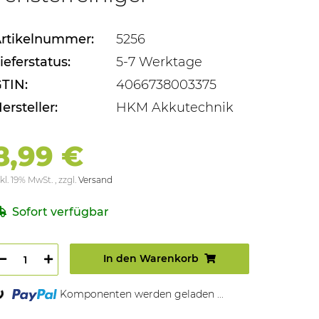
rtikelnummer:
5256
ieferstatus:
5-7 Werktage
TIN:
4066738003375
ersteller:
HKM Akkutechnik
8,99 €
kl. 19% MwSt. , zzgl.
Versand
Sofort verfügbar
...
In den Warenkorb
Komponenten werden geladen ...