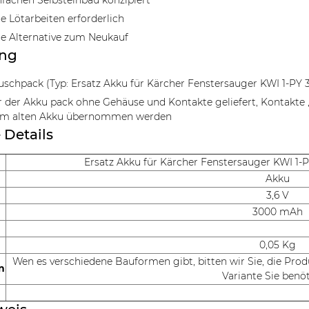
nfachen Selbsteinbau konzipiert
re Lötarbeiten erforderlich
e Alternative zum Neukauf
ang
uschpack (Typ: Ersatz Akku für Kärcher Fenstersauger KWI 1-PY 
r der Akku pack ohne Gehäuse und Kontakte geliefert, Kontakte ,
m alten Akku übernommen werden
 Details
Ersatz Akku für Kärcher Fenstersauger KWI 1-
Akku
3,6 V
3000 mAh
0,05 Kg
Wen es verschiedene Bauformen gibt, bitten wir Sie, die Pro
n
Variante Sie benö