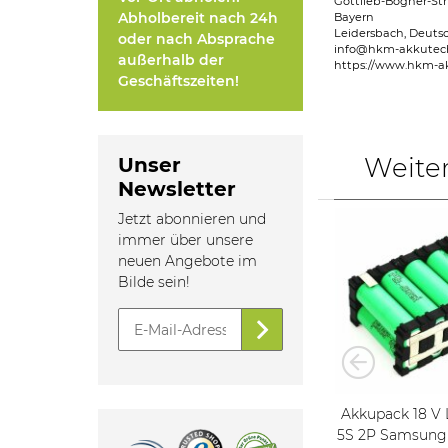
Gottlieb-Bögner-Str
Abholbereit nach 24h
Bayern
Leidersbach, Deuts
oder nach Absprache
info@hkm-akkutec
außerhalb der
https://www.hkm-a
Geschäftszeiten!
Weite
Unser
Newsletter
Jetzt abonnieren und
immer über unsere
neuen Angebote im
Bilde sein!
20
Tausch Akku für PowaKaddy
Akkupack 18 V Li-Ion 5.0 Ah
(Axeon) FW II -14,4 V 4S9P
5S 2P Samsung Zellen 18650