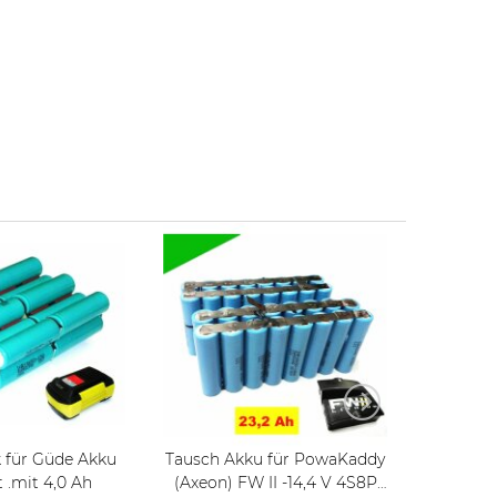
 für Güde Akku
Tausch Akku für PowaKaddy
Tauschpa
t .mit 4,0 Ah
(Axeon) FW II -14,4 V 4S8P
48 V mit 14 Ah E-Bike