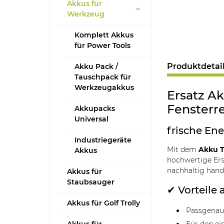
Akkus für
Werkzeug
Komplett Akkus
für Power Tools
Produktdetai
Akku Pack /
Tauschpack für
Werkzeugakkus
Ersatz A
Fensterr
Akkupacks
Universal
frische Ene
Industriegeräte
Mit dem
Akku T
Akkus
hochwertige Ersa
nachhaltig han
Akkus für
Staubsauger
✔ Vorteile 
Akkus für Golf Trolly
Passgenaue