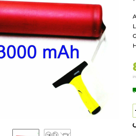
A
L
G
H
in
Loading