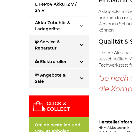
Einbauhin
LiFePo4 Akku 12 V /
24 V
Akkupacks insbe
nur mit den ori
Akku Zubehör &
Personen Schäde
Ladegeräte
können.
Qualität & 
🧩 Service &
Reparatur
Unsere Akkupack
ausschließlich 
🛵 Elektroroller
Fachwerkstatt f
💸 Angebote &
*Je nach 
Sale
die Kompa
CLICK &
COLLECT
Herstellerinfor
Online bestellen und
HKM Akkutechnik
Vor-Ort abholen!