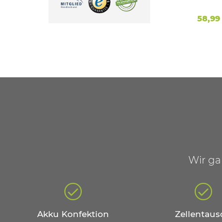
mit 20,2 Ah Sony Zellen
- / Caddy / 
*
202,90 €
*
58,99
Wir ga
Akku Konfektion
Zellentaus