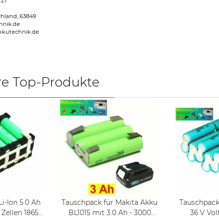
 27
chland, 63849
hnik.de
kkutechnik.de
re Top-Produkte
Tauschpack für Makita Akku
Tauschpack
BL1015 mit 3.0 Ah - 3000
36 V Vol