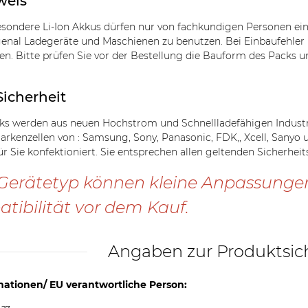
weis
sondere Li-Ion Akkus dürfen nur von fachkundigen Personen ei
genal Ladegeräte und Maschienen zu benutzen. Bei Einbaufehle
n. Bitte prüfen Sie vor der Bestellung die Bauform des Packs u
Sicherheit
s werden aus neuen Hochstrom und Schnellladefähigen Industriez
Markenzellen von : Samsung, Sony, Panasonic, FDK,, Xcell, Sanyo
ür Sie konfektioniert. Sie entsprechen allen geltenden Sicherhe
Gerätetyp können kleine Anpassungen n
tibilität vor dem Kauf.
Angaben zur Produktsic
mationen/ EU verantwortliche Person: