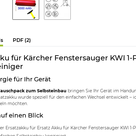
ls
PDF (2)
kku für Kärcher Fenstersauger KWI 1
einiger
rgie für Ihr Gerät
auschpack zum Selbsteinbau
bringen Sie Ihr Gerät im Handum
tzakku wurde speziell für den einfachen Wechsel entwickelt – ide
deln möchten.
auf einen Blick
r Ersatzakku für Ersatz Akku für Kärcher Fenstersauger KWI 1-