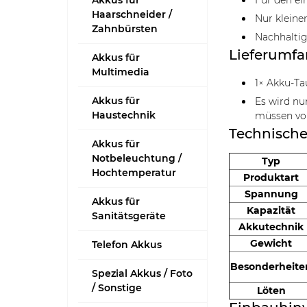
Akkus für
Für den ei
Haarschneider /
Nur kleine
Zahnbürsten
Nachhaltig
Lieferumf
Akkus für
Multimedia
1× Akku-Ta
Akkus für
Es wird nu
Haustechnik
müssen vo
Technische
Akkus für
Notbeleuchtung /
Typ
Hochtemperatur
Produktart
Spannung
Akkus für
Kapazität
Sanitätsgeräte
Akkutechnik
Gewicht
Telefon Akkus
Besonderheite
Spezial Akkus / Foto
/ Sonstige
Löten