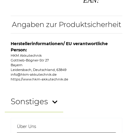
EAN:
Angaben zur Produktsicherheit
Herstellerinformationen/ EU verantwortliche
Person:
HKM Akkutechnik
Gottlieb-Bögner-Str 27
Bayern
Leidersbach, Deutschland, 63849
info@hkm-akkutechnik.de
https://www.hkm-akkutechnik.de
Sonstiges
Über Uns