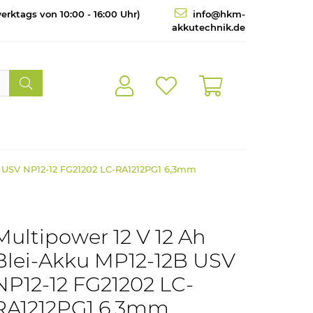
erktags von 10:00 - 16:00 Uhr)
info@hkm-
akkutechnik.de
B USV NP12-12 FG21202 LC-RA1212PG1 6,3mm
Multipower 12 V 12 Ah
Blei-Akku MP12-12B USV
NP12-12 FG21202 LC-
RA1212PG1 6,3mm