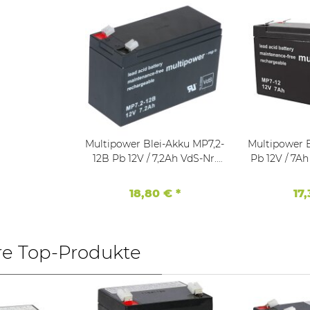
Multipower Blei-Akku MP7,2-
Multipower 
12B Pb 12V / 7,2Ah VdS-Nr.
Pb 12V / 7Ah VDS F
G109009, Faston 6,3
18,80 €
*
17
re Top-Produkte