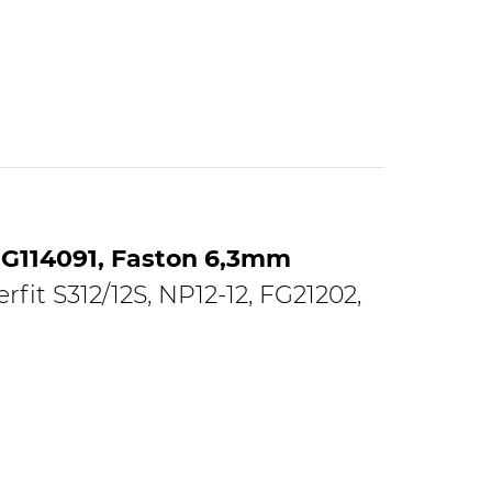
 G114091, Faston 6,3mm
it S312/12S, NP12-12, FG21202,