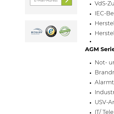
VdS-Zu
IEC-Be
Herste
Herstel
AGM Seri
Not- u
Brand
Alarmt
Indust
USV-A
IT/ Te