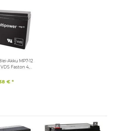
Blei-Akku MP7-12
aston 4,8
mm
,38 €
*