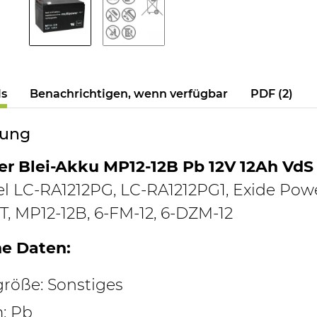
ls
Benachrichtigen, wenn verfügbar
PDF (2)
bung
r Blei-Akku MP12-12B Pb 12V 12Ah VdS
 LC-RA1212PG, LC-RA1212PG1, Exide Powerf
, MP12-12B, 6-FM-12, 6-DZM-12
e Daten:
größe: Sonstiges
: Pb