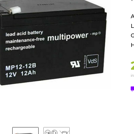
A
L
G
H
in