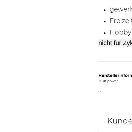
gewerb
Freizei
Hobby
nicht für Zy
Herstellerinfor
Multipower
, ,
Kunden