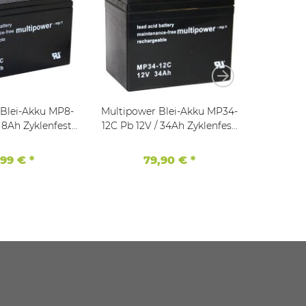
 Blei-Akku MP8-
Multipower Blei-Akku MP34-
NPP Blei
 8Ah Zyklenfest,
12C Pb 12V / 34Ah Zyklenfest,
/ 20
ton 6,3
M6
I
,99 €
*
79,90 €
*