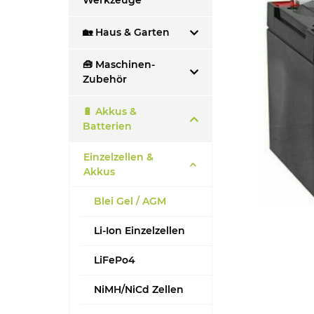
Werkzeuge
🏡 Haus & Garten
🧰 Maschinen-
Zubehör
🔋 Akkus &
Batterien
Einzelzellen &
Akkus
Blei Gel / AGM
Li-Ion Einzelzellen
LiFePo4
NiMH/NiCd Zellen