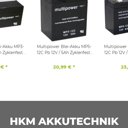
i-Akku MP3-
Multipower Blei-Akku MP5-
Multipower
h Zyklenfest,
12C Pb 12V / 5Ah Zyklenfest,
12C Pb 12V /
 6,3
Faston 6,3
Fas
 €
*
20,99 €
*
23
HKM AKKUTECHNIK