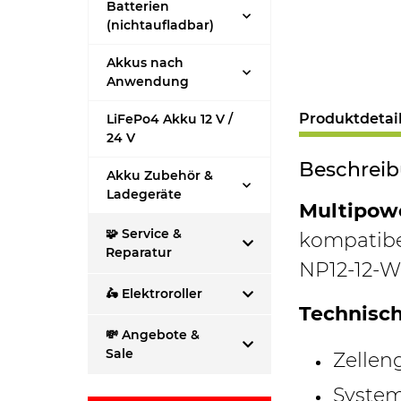
Batterien
(nichtaufladbar)
Akkus nach
Anwendung
Produktdetai
LiFePo4 Akku 12 V /
24 V
Beschrei
Akku Zubehör &
Ladegeräte
Multipowe
🧩 Service &
kompatibel
Reparatur
NP12-12-WT
🛵 Elektroroller
Technisch
💸 Angebote &
Sale
Zellen
System