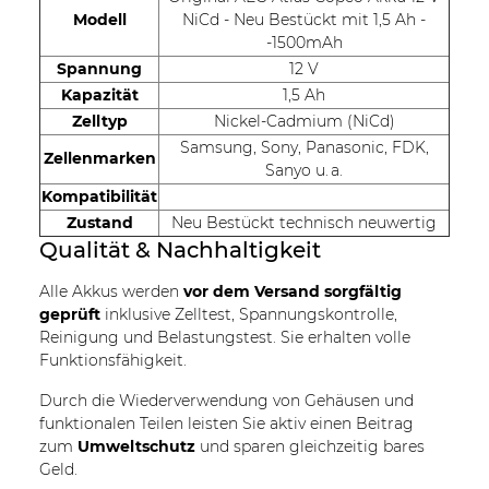
Modell
NiCd - Neu Bestückt mit 1,5 Ah -
-1500mAh
Spannung
12 V
Kapazität
1,5 Ah
Zelltyp
Nickel-Cadmium (NiCd)
Samsung, Sony, Panasonic, FDK,
Zellenmarken
Sanyo u. a.
Kompatibilität
Zustand
Neu Bestückt technisch neuwertig
Qualität & Nachhaltigkeit
Alle Akkus werden
vor dem Versand sorgfältig
geprüft
inklusive Zelltest, Spannungskontrolle,
Reinigung und Belastungstest. Sie erhalten volle
Funktionsfähigkeit.
Durch die Wiederverwendung von Gehäusen und
funktionalen Teilen leisten Sie aktiv einen Beitrag
zum
Umweltschutz
und sparen gleichzeitig bares
Geld.