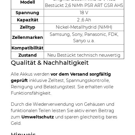
Modell
Bestückt 2,6 NiMh PSR ART GSR AHS
Spannung
18 V
Kapazität
2 ,6 Ah
Zelltyp
Nickel-Metallhydrid (NiMH)
Samsung, Sony, Panasonic, FDK,
Zellenmarken
Sanyo u. a.
Kompatibilität
Zustand
Neu Bestückt technisch neuwertig
Qualität & Nachhaltigkeit
Alle Akkus werden
vor dem Versand sorgfältig
geprüft
inklusive Zelltest, Spannungskontrolle,
Reinigung und Belastungstest. Sie erhalten volle
Funktionsfähigkeit.
Durch die Wiederverwendung von Gehäusen und
funktionalen Teilen leisten Sie aktiv einen Beitrag
zum
Umweltschutz
und sparen gleichzeitig bares
Geld.
Hinweis