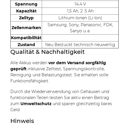
Spannung
14,4 V
Kapazität
1,5 Ah, 2 .5 Ah
Zelltyp
Lithium-Ionen (Li-Ion)
Samsung, Sony, Panasonic, FDK,
Zellenmarken
Sanyo u. a.
Kompatibilität
Zustand
Neu Bestückt technisch neuwertig
Qualität & Nachhaltigkeit
Alle Akkus werden
vor dem Versand sorgfältig
geprüft
inklusive Zelltest, Spannungskontrolle,
Reinigung und Belastungstest. Sie erhalten volle
Funktionsfähigkeit.
Durch die Wiederverwendung von Gehäusen und
funktionalen Teilen leisten Sie aktiv einen Beitrag
zum
Umweltschutz
und sparen gleichzeitig bares
Geld.
Hinweis