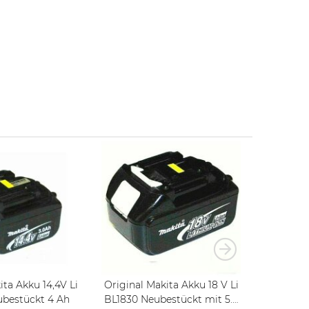
ta Akku 14,4V Li
Original Makita Akku 18 V Li
Original 
ubestückt 4 Ah
BL1830 Neubestückt mit 5.0
BL1430 N