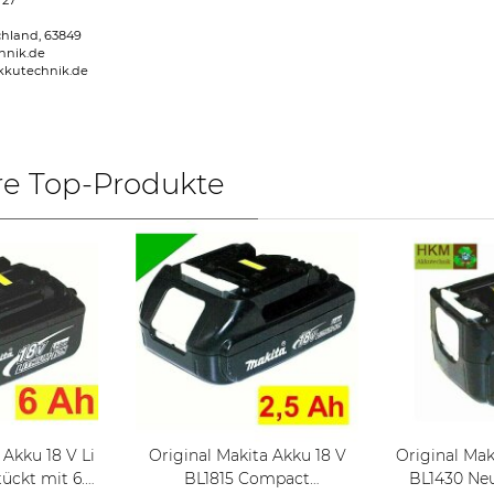
 27
chland, 63849
hnik.de
kkutechnik.de
re Top-Produkte
Akku 18 V Li
Original Makita Akku 18 V
Original Maki
BL1815 Compact
BL1430 Ne