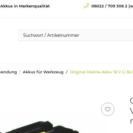
-Akkus in Markenqualität
06022 / 709 306 2 (w
wendung
Akkus für Werkzeug
Original Makita Akku 18 V Li B