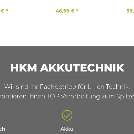
Neubestückt mit 2,5 Ah 2500
mAh
 €
*
46,99 €
*
59
HKM AKKUTECHNIK
Wir sind Ihr Fachbetrieb für Li-Ion Technik.
rantieren Ihnen TOP Verarbeitung zum Spitze
ch
Akku