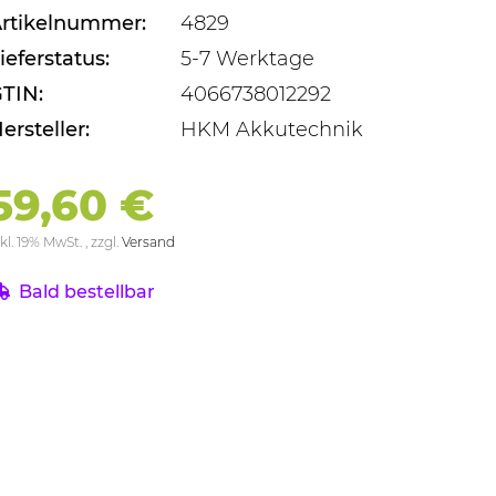
rtikelnummer:
4829
ieferstatus:
5-7 Werktage
TIN:
4066738012292
ersteller:
HKM Akkutechnik
59,60 €
kl. 19% MwSt. , zzgl.
Versand
Bald bestellbar