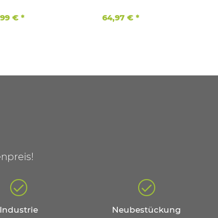
Ah
,99 €
*
64,97 €
*
npreis!
Industrie
Neubestückung