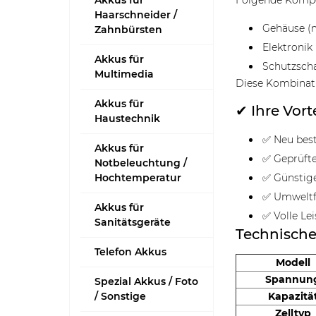
Akkus für
Folgende Kompo
Haarschneider /
Gehäuse (m
Zahnbürsten
Elektronik 
Akkus für
Schutzsch
Multimedia
Diese Kombinat
Akkus für
✔ Ihre Vort
Haustechnik
✅ Neu best
Akkus für
✅ Geprüfte
Notbeleuchtung /
Hochtemperatur
✅ Günstig
✅ Umweltf
Akkus für
✅ Volle Le
Sanitätsgeräte
Technisch
Telefon Akkus
Modell
Spannun
Spezial Akkus / Foto
/ Sonstige
Kapazitä
Zelltyp