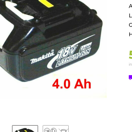
A
L
G
H
in