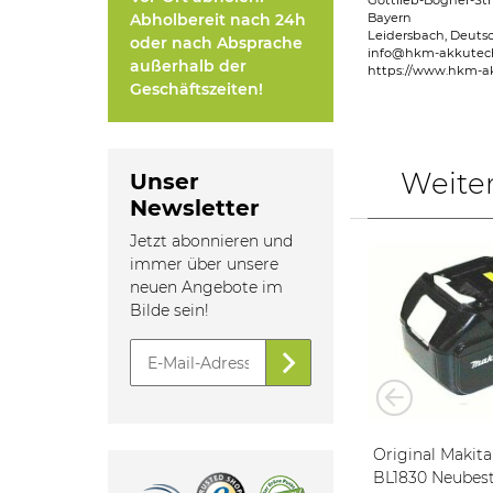
Gottlieb-Bögner-Str
Abholbereit nach 24h
Bayern
Leidersbach, Deuts
oder nach Absprache
info@hkm-akkutec
außerhalb der
https://www.hkm-a
Geschäftszeiten!
Weite
Unser
Newsletter
Jetzt abonnieren und
immer über unsere
neuen Angebote im
Bilde sein!
V 2.0 Ah
Original Makita Akku BL 1013
Original Makita 
erät PLG
- 10,8 V Neubestückt mit 2,5
BL1830 Neubestückt mit 6.0