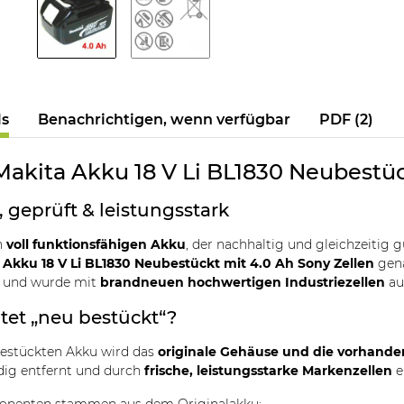
ls
Benachrichtigen, wenn verfügbar
PDF (2)
Makita Akku 18 V Li BL1830 Neubestüc
 geprüft & leistungsstark
n
voll funktionsfähigen Akku
, der nachhaltig und gleichzeitig 
 Akku 18 V Li BL1830 Neubestückt mit 4.0 Ah Sony Zellen
gena
t und wurde mit
brandneuen hochwertigen Industriezellen
aus
et „neu bestückt“?
bestückten Akku wird das
originale Gehäuse und die vorhande
dig entfernt und durch
frische, leistungsstarke Markenzellen
e