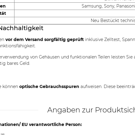
ken
Samsung, Sony, Panasonic
tät
Neu Bestückt techni
Nachhaltigkeit
den
vor dem Versand sorgfältig geprüft
inklusive Zelltest, Spa
unktionsfähigkeit.
rverwendung von Gehäusen und funktionalen Teilen leisten Sie 
tig bares Geld.
le können
optische Gebrauchsspuren
aufweisen. Diese beeinträ
Angaben zur Produktsic
mationen/ EU verantwortliche Person: