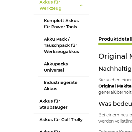
Akkus für
Werkzeug
Komplett Akkus
für Power Tools
Produktdetai
Akku Pack /
Tauschpack für
Werkzeugakkus
Original 
Akkupacks
Nachhaltig,
Universal
Sie suchen eine
Industriegeräte
Original Makita
Akkus
generalüberhol
Akkus für
Was bedeut
Staubsauger
Bei einem neu 
Akkus für Golf Trolly
werden vollstän