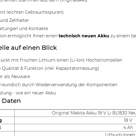
nenten stammen aus dem Originalakku:
it leichten Gebrauchsspuren)
und Zellhalter
altungen und Kontakte
ion ermöglicht Ihnen einen
technisch neuen Akku
zu einem bes
eile auf einen Blick
ückt mit frischen Lithium-Ionen (Li-Ion) Hochstromzellen
 Qualität & Funktion (inkl. Kapazitätsmessung)
er als Neuware
reundlich durch Wiederverwendung der Komponenten
istung - wie ein neuer Akku
e Daten
Original Makita Akku 18 V Li BL1830 Ne
g
18 V
t
4 Ah
Lithium-Ionen 