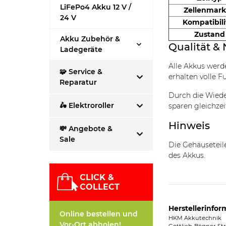
LiFePo4 Akku 12 V /
Zellenmar
24 V
Kompatibili
Zustand
Akku Zubehör &
Qualität & 
Ladegeräte
Alle Akkus wer
🧩 Service &
erhalten volle F
Reparatur
Durch die Wiede
🛵 Elektroroller
sparen gleichzei
Hinweis
💸 Angebote &
Sale
Die Gehäusetei
des Akkus.
CLICK &
COLLECT
Herstellerinfor
Online bestellen und
HKM Akkutechnik
Vor-Ort abholen!