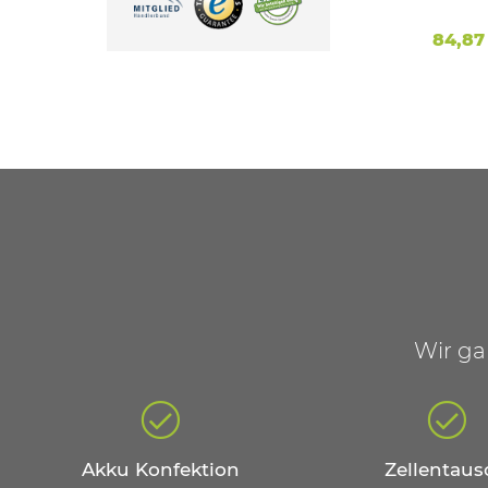
A
Ah Li
Ah
*
44,99 €
*
84,87
Wir ga
Akku Konfektion
Zellentaus