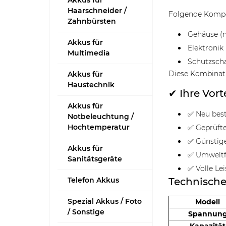
Akkus für
Haarschneider /
Folgende Kompo
Zahnbürsten
Gehäuse (m
Akkus für
Elektronik 
Multimedia
Schutzsch
Diese Kombinat
Akkus für
Haustechnik
✔ Ihre Vort
Akkus für
✅ Neu best
Notbeleuchtung /
Hochtemperatur
✅ Geprüfte
✅ Günstig
Akkus für
✅ Umweltf
Sanitätsgeräte
✅ Volle Le
Telefon Akkus
Technisch
Spezial Akkus / Foto
Modell
/ Sonstige
Spannun