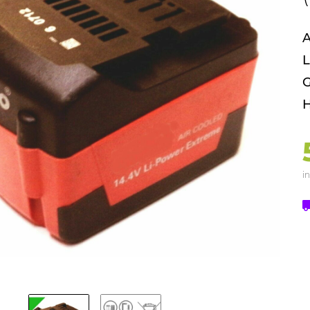
A
L
G
H
in