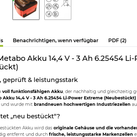
ls
Benachrichtigen, wenn verfügbar
PDF (2)
Metabo Akku 14,4 V - 3 Ah 6.25454 L
ückt)
 geprüft & leistungsstark
n
voll funktionsfähigen Akku
, der nachhaltig und gleichzeitig 
o Akku 14,4 V - 3 Ah 6.25454 Li-Power Extreme (Neubestückt)
t und wurde mit
brandneuen hochwertigen Industriezellen
aus
et „neu bestückt“?
bestückten Akku wird das
originale Gehäuse und die vorhande
dig entfernt und durch
frische, leistungsstarke Markenzellen
e