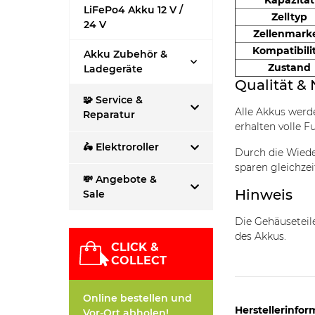
Kapazität
LiFePo4 Akku 12 V /
Zelltyp
24 V
Zellenmark
Kompatibili
Akku Zubehör &
Zustand
Ladegeräte
Qualität & 
🧩 Service &
Alle Akkus wer
Reparatur
erhalten volle F
🛵 Elektroroller
Durch die Wiede
sparen gleichzei
💸 Angebote &
Hinweis
Sale
Die Gehäusetei
des Akkus.
CLICK &
COLLECT
Online bestellen und
Herstellerinfor
Vor-Ort abholen!