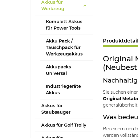
Akkus für
Werkzeug
Komplett Akkus
für Power Tools
Produktdetai
Akku Pack /
Tauschpack für
Werkzeugakkus
Original 
(Neubest
Akkupacks
Universal
Nachhaltig,
Industriegeräte
Sie suchen eine
Akkus
Original Metab
generalüberhol
Akkus für
Staubsauger
Was bedeut
Akkus für Golf Trolly
Bei einem neu 
werden vollstän