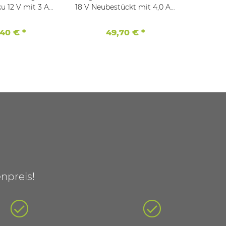
18 V Neubestückt mit 4,0 Ah
V Neubestü
 HP-3000
6.25527
Powe
,40 €
*
49,70 €
*
npreis!