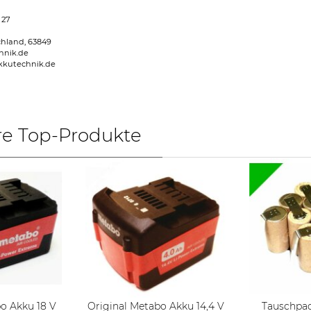
 27
chland, 63849
hnik.de
kkutechnik.de
re Top-Produkte
o Akku 18 V
Original Metabo Akku 14,4 V
Tauschpac