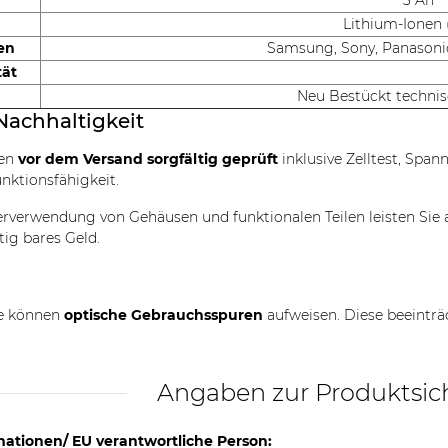
3 Ah
Lithium-Ionen (
en
Samsung, Sony, Panasonic,
tät
Neu Bestückt techni
Nachhaltigkeit
den
vor dem Versand sorgfältig geprüft
inklusive Zelltest, Spa
unktionsfähigkeit.
rverwendung von Gehäusen und funktionalen Teilen leisten Sie 
tig bares Geld.
le können
optische Gebrauchsspuren
aufweisen. Diese beeinträ
Angaben zur Produktsic
mationen/ EU verantwortliche Person: