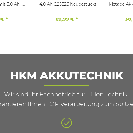
t 3.0 Ah -
- 4.0 Ah 6.25526 Neubestückt
Metabo Akku 12 V mit 3 Ah
55
NiMh
 €
*
69,99 €
*
38
HKM AKKUTECHNIK
Wir sind Ihr Fachbetrieb für Li-Ion Technik.
rantieren Ihnen TOP Verarbeitung zum Spitze