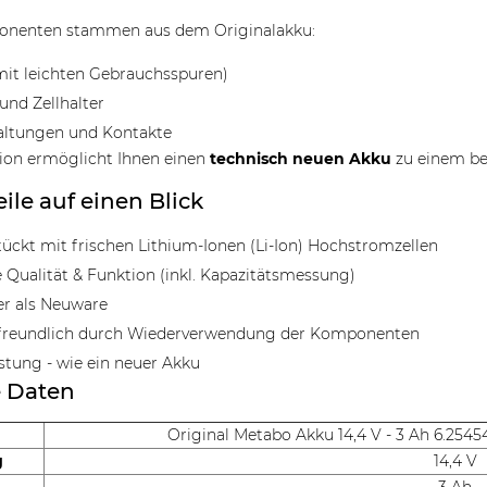
nenten stammen aus dem Originalakku:
it leichten Gebrauchsspuren)
und Zellhalter
altungen und Kontakte
ion ermöglicht Ihnen einen
technisch neuen Akku
zu einem bes
eile auf einen Blick
ückt mit frischen Lithium-Ionen (Li-Ion) Hochstromzellen
 Qualität & Funktion (inkl. Kapazitätsmessung)
er als Neuware
reundlich durch Wiederverwendung der Komponenten
istung - wie ein neuer Akku
e Daten
Original Metabo Akku 14,4 V - 3 Ah 6.254
g
14,4 V