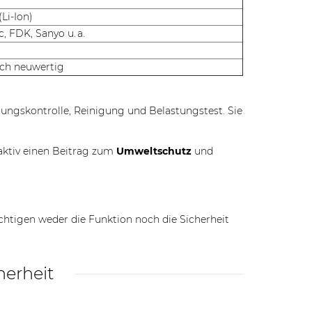
Li-Ion)
 FDK, Sanyo u. a.
sch neuwertig
nnungskontrolle, Reinigung und Belastungstest. Sie
aktiv einen Beitrag zum
Umweltschutz
und
chtigen weder die Funktion noch die Sicherheit
herheit