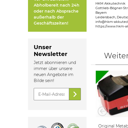
HKM Akkutechnik
Abholbereit nach 24h
Gottlieb-Bögner-Str
oder nach Absprache
Bayern
außerhalb der
Leidersbach, Deuts
info@hkm-akkutec
Geschäftszeiten!
https://www.hkm-a
Unser
Newsletter
Weite
Jetzt abonnieren und
immer über unsere
neuen Angebote im
Bilde sein!
Tauschpack für Original
Original Metab