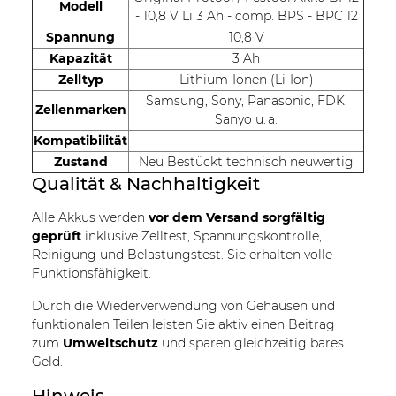
Modell
- 10,8 V Li 3 Ah - comp. BPS - BPC 12
Spannung
10,8 V
Kapazität
3 Ah
Zelltyp
Lithium-Ionen (Li-Ion)
Samsung, Sony, Panasonic, FDK,
Zellenmarken
Sanyo u. a.
Kompatibilität
Zustand
Neu Bestückt technisch neuwertig
Qualität & Nachhaltigkeit
Alle Akkus werden
vor dem Versand sorgfältig
geprüft
inklusive Zelltest, Spannungskontrolle,
Reinigung und Belastungstest. Sie erhalten volle
Funktionsfähigkeit.
Durch die Wiederverwendung von Gehäusen und
funktionalen Teilen leisten Sie aktiv einen Beitrag
zum
Umweltschutz
und sparen gleichzeitig bares
Geld.
Hinweis