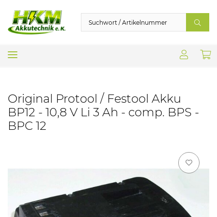
Original Protool / Festool Akku
BP12 - 10,8 V Li 3 Ah - comp. BPS -
BPC 12