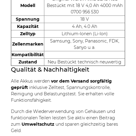
Modell
Bestückt mit 18 V 4,0 Ah 4000 mAh
0700 956 530
Spannung
18 V
Kapazität
4 Ah, 4.0 Ah
Zelltyp
Lithium-Ionen (Li-Ion)
Samsung, Sony, Panasonic, FDK,
Zellenmarken
Sanyo u. a.
Kompatibilität
Zustand
Neu Bestückt technisch neuwertig
Qualität & Nachhaltigkeit
Alle Akkus werden
vor dem Versand sorgfältig
geprüft
inklusive Zelltest, Spannungskontrolle,
Reinigung und Belastungstest. Sie erhalten volle
Funktionsfähigkeit.
Durch die Wiederverwendung von Gehäusen und
funktionalen Teilen leisten Sie aktiv einen Beitrag
zum
Umweltschutz
und sparen gleichzeitig bares
Geld.