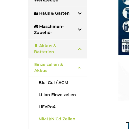
Werkzeuge
🏡 Haus & Garten
🧰 Maschinen-
Zubehör
🔋 Akkus &
Batterien
Einzelzellen &
Akkus
Blei Gel / AGM
Li-Ion Einzelzellen
LiFePo4
NiMH/NiCd Zellen