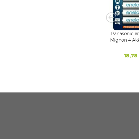
Ready 2
Panasonic Akku AA 1,2V /
Panasonic e
1280mAh Hochtemeratur
Mignon 4 Akk
RMRI6 -
und Hochstrom fahig
3MCCE HR06 NiM
h
Lötfahne U
Telefon 
ab 2,69 €
*
18,78