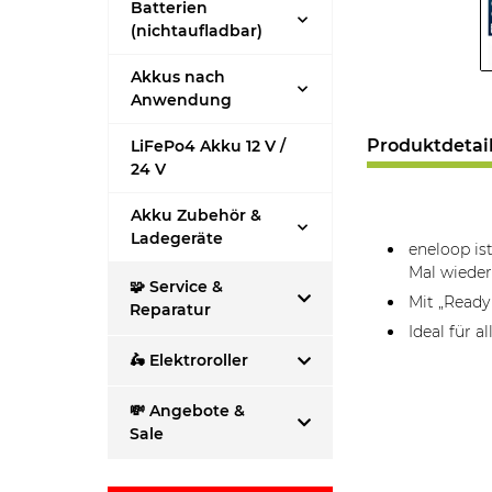
Batterien
(nichtaufladbar)
Akkus nach
Anwendung
Produktdetai
LiFePo4 Akku 12 V /
24 V
Akku Zubehör &
Ladegeräte
eneloop is
Mal wieder
🧩 Service &
Mit „Ready
Reparatur
Ideal für a
🛵 Elektroroller
💸 Angebote &
Sale