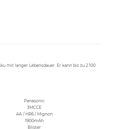
kku mit langer Lebensdauer. Er kann bis zu 2.100
Panasonic
3MCCE
AA / HR6 / Mignon
1900mAh
Blister