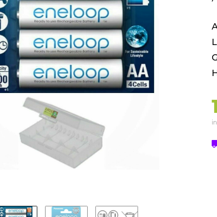
A
L
G
H
in