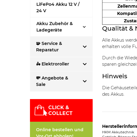
LiFePo4 Akku 12 V /
Zellenm
24 V
Kompatib
Zust
Akku Zubehör &
Qualität & 
Ladegeräte
Alle Akkus wer
🧩 Service &
erhalten volle F
Reparatur
Durch die Wiede
🛵 Elektroroller
sparen gleichzei
Hinweis
💸 Angebote &
Sale
Die Gehäusetei
des Akkus.
CLICK &
COLLECT
Herstellerinfor
Online bestellen und
HKM Akkutechnik
Vor-Ort abholen!