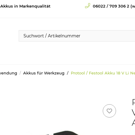
-Akkus in Markenqualität
06022 / 709 306 2 (w
wendung
Akkus für Werkzeug
Protool / Festool Akku 18 V Li 