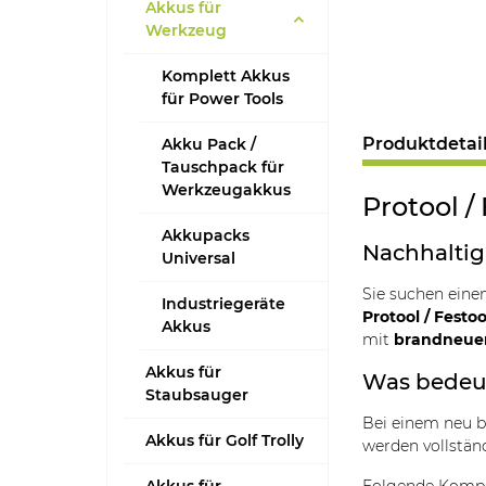
Akkus für
Werkzeug
Komplett Akkus
für Power Tools
Produktdetai
Akku Pack /
Tauschpack für
Werkzeugakkus
Protool /
Akkupacks
Nachhaltig,
Universal
Sie suchen eine
Industriegeräte
Protool / Festo
Akkus
mit
brandneuen
Akkus für
Was bedeut
Staubsauger
Bei einem neu 
Akkus für Golf Trolly
werden vollstän