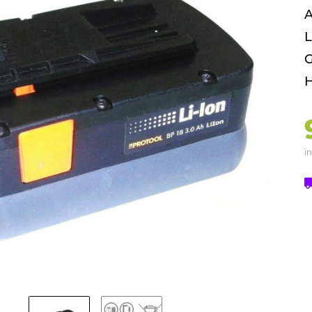
A
L
G
H
in