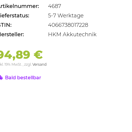
rtikelnummer:
4687
ieferstatus:
5-7 Werktage
TIN:
4066738017228
ersteller:
HKM Akkutechnik
94,89 €
kl. 19% MwSt. , zzgl.
Versand
Bald bestellbar