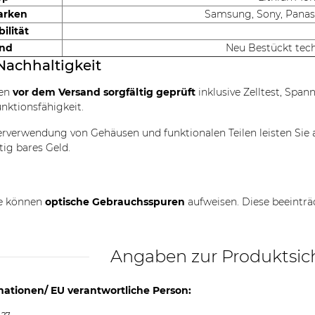
arken
Samsung, Sony, Panaso
ilität
and
Neu Bestückt tec
Nachhaltigkeit
den
vor dem Versand sorgfältig geprüft
inklusive Zelltest, Spa
unktionsfähigkeit.
rverwendung von Gehäusen und funktionalen Teilen leisten Sie 
tig bares Geld.
le können
optische Gebrauchsspuren
aufweisen. Diese beeinträ
Angaben zur Produktsic
mationen/ EU verantwortliche Person: