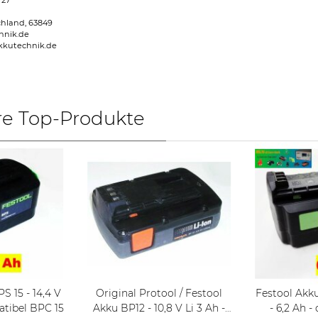
 27
chland, 63849
hnik.de
kkutechnik.de
re Top-Produkte
Original Protool / Festool
Festool Akku BPC 18 - 18 V Li
Li 5,2 Ah - compatibel BPC 15
Akku BP12 - 10,8 V Li 3 Ah -