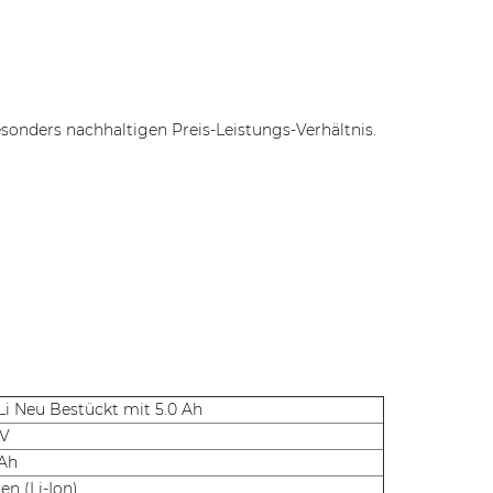
onders nachhaltigen Preis-Leistungs-Verhältnis.
 Li Neu Bestückt mit 5.0 Ah
 V
 Ah
en (Li-Ion)