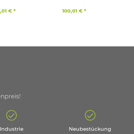
Bestückt Sony Zellen
,01 €
*
100,01 €
*
npreis!
Industrie
Neubestückung