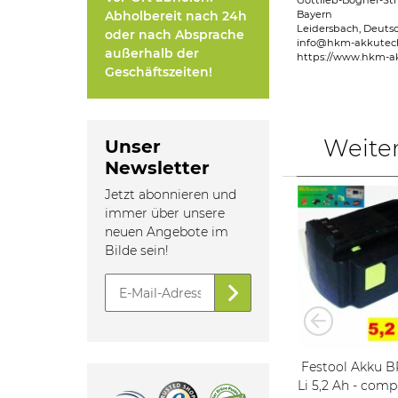
Gottlieb-Bögner-Str
Abholbereit nach 24h
Bayern
Leidersbach, Deuts
oder nach Absprache
info@hkm-akkutec
außerhalb der
https://www.hkm-a
Geschäftszeiten!
Weite
Unser
Newsletter
Jetzt abonnieren und
immer über unsere
neuen Angebote im
Bilde sein!
Festool Akku BPC 15 - 14,4 V
Festool Akku BPS 15 - 14,4 V
Li 5,2 Ah - comp. BPS 12
Li 5,2 Ah - comp. BPS 15 (