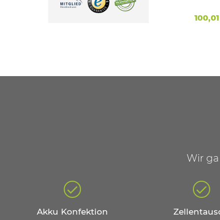
Ohne Gürtelclip)
*
100,01 €
*
100,0
Wir ga
Akku Konfektion
Zellentaus