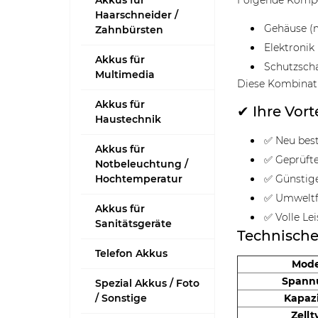
Akkus für
Folgende Kompo
Haarschneider /
Gehäuse (m
Zahnbürsten
Elektronik 
Akkus für
Schutzsch
Multimedia
Diese Kombinat
Akkus für
✔ Ihre Vort
Haustechnik
✅ Neu best
Akkus für
✅ Geprüfte
Notbeleuchtung /
Hochtemperatur
✅ Günstig
✅ Umweltf
Akkus für
✅ Volle Le
Sanitätsgeräte
Technisch
Telefon Akkus
Mode
Spann
Spezial Akkus / Foto
/ Sonstige
Kapazi
Zellt