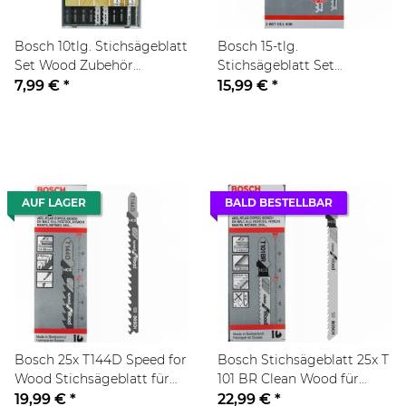
Bosch 10tlg. Stichsägeblatt
Bosch 15-tlg.
Set Wood Zubehör
Stichsägeblatt Set
Stichsäge
(MultiMaterial,
7,99 €
*
15,99 €
*
TSchaftaufnahme
AUF LAGER
BALD BESTELLBAR
Bosch 25x T144D Speed for
Bosch Stichsägeblatt 25x T
Wood Stichsägeblatt für
101 BR Clean Wood für
Weichholz, Grobspanplatte,
Weichholz, Sperrholz
19,99 €
*
22,99 €
*