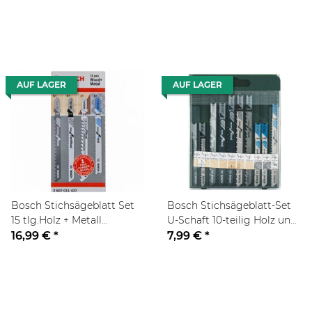
Länge 100 mm
AUF LAGER
AUF LAGER
Bosch Stichsägeblatt Set
Bosch Stichsägeblatt-Set
15 tlg.Holz + Metall
U-Schaft 10-teilig Holz und
(T144DP/T101BF/T144DHM/T121BF)
Metall Universal
16,99 €
*
7,99 €
*