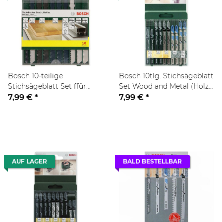
Bosch 10-teilige
Bosch 10tlg. Stichsägeblatt
Stichsägeblatt Set ffür
Set Wood and Metal (Holz
Holz/Metall/Kunststoff, T-
und Metall, Stichsäge T-
7,99 €
*
7,99 €
*
Schaft, Zubehör für
Schaftaufnahme)
Stichsäge
AUF LAGER
BALD BESTELLBAR