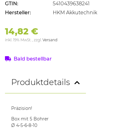
GTIN:
5410439638241
Hersteller:
HKM Akkutechnik
14,82 €
inkl. 19% MwSt. , zzgl.
Versand
Bald bestellbar
Produktdetails
Präzision!
Box mit 5 Bohrer
Ø 4-5-6-8-10