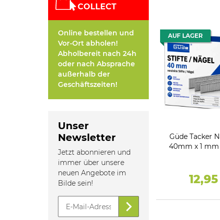
COLLECT
Online bestellen und
AUF LAGER
Vor-Ort abholen!
Abholbereit nach 24h
oder nach Absprache
außerhalb der
Geschäftszeiten!
Unser
Newsletter
Güde Tacker Nä
40mm x 1 mm
Jetzt abonnieren und
5000 Stk V
immer über unsere
neuen Angebote im
12,9
Bilde sein!