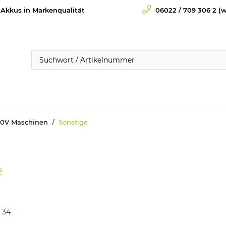
-Akkus in Markenqualität
06022 / 709 306 2 (w
30V Maschinen
Sonstige
e
n 34