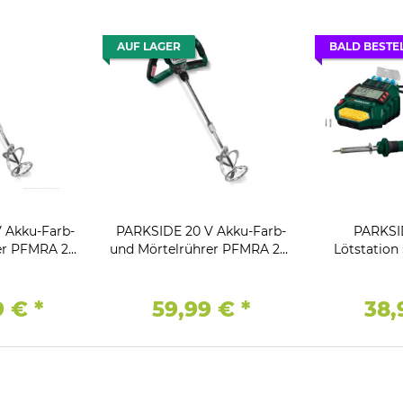
AUF LAGER
BALD BESTE
 Akku-Farb-
PARKSIDE 20 V Akku-Farb-
PARKSI
er PFMRA 20-
und Mörtelrührer PFMRA 20-
Lötstation
ku 4 Ah und
Li ,BL ohne Akku und
200
erät 4.5 A
Ladegerät
9 €
*
59,99 €
*
38,