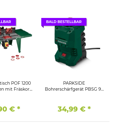
LLBAR
BALD BESTELLBAR
tisch POF 1200
PARKSIDE
en mit Fräskorb-
Bohrerschärfgerät PBSG 95
 15,5 cm)
/ 95 W
90 €
*
34,99 €
*