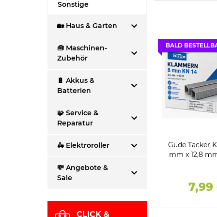
Sonstige
🏡 Haus & Garten
BALD BESTELLB
🧰 Maschinen-
Zubehör
🔋 Akkus &
Batterien
🧩 Service &
Reparatur
Güde Tacker 
🛵 Elektroroller
mm x 12,8 mm 
5000 S
💸 Angebote &
Sale
7,99
CLICK &