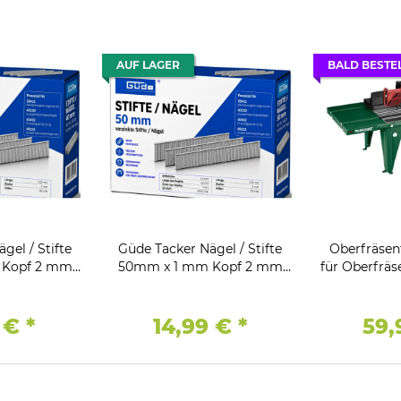
AUF LAGER
BALD BESTE
gel / Stifte
Güde Tacker Nägel / Stifte
Oberfräsen
 Kopf 2 mm
50mm x 1 mm Kopf 2 mm
für Oberfräs
erzinkt
5000 Stk Verzinkt
ø bis
5 €
*
14,99 €
*
59,