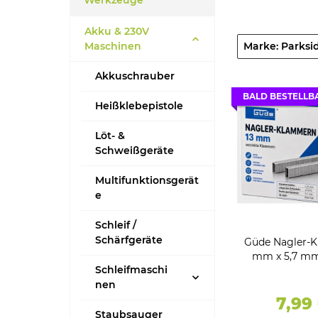
Werkzeuge
Akku & 230V
Maschinen
Marke: Parksi
Akkuschrauber
BALD BESTELLB
Heißklebepistole
Löt- &
Schweißgeräte
Multifunktionsgerät
e
Schleif /
Schärfgeräte
Güde Nagler-
mm x 5,7 mm
Schleifmaschi
Verzi
nen
7,99
Staubsauger