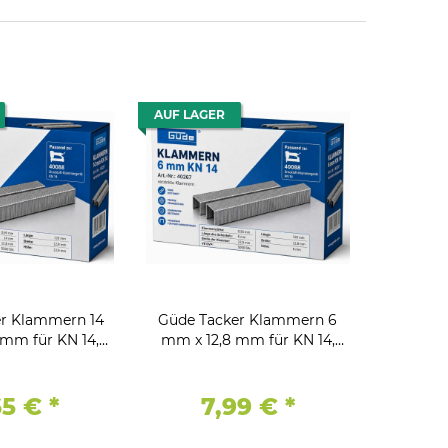
AUF LAGER
r Klammern 14
Güde Tacker Klammern 6
 mm für KN 14,
mm x 12,8 mm für KN 14,
00 Stk.
5000 Stk.
65 €
*
7,99 €
*