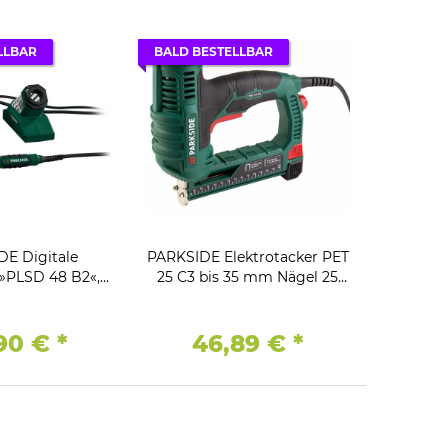
LLBAR
BALD BESTELLBAR
DE Digitale
PARKSIDE Elektrotacker PET
 »PLSD 48 B2«,
25 C3 bis 35 mm Nägel 25
–450 °C
mm Klammern
90 €
*
46,89 €
*