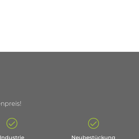
npreis!
Industrie
Neubestückung