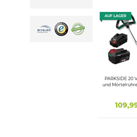
AUF LAGER
PARKSIDE 20 V
und Mörtelrühr
Li ,BL mit Ak
Schnell-Ladeg
109,9