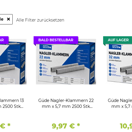
de
Alle Filter zurücksetzen
AR
BALD BESTELLBAR
AUF LAGER
Klammern 13
Güde Nagler-Klammern 22
Güde Nagle
 2500 Stk
mm x 5,7 mm 2500 Stk
mm x 5,7
nkt
Verzinkt
Ve
 €
*
9,97 €
*
10