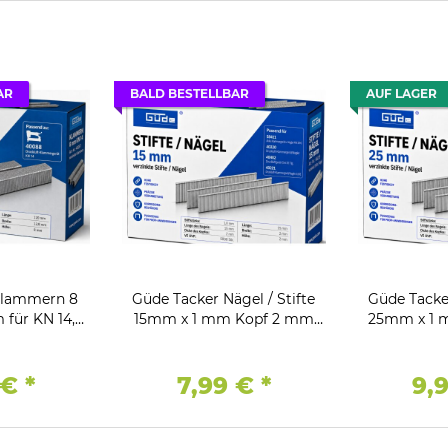
AR
BALD BESTELLBAR
AUF LAGER
Klammern 8
Güde Tacker Nägel / Stifte
Güde Tacker
für KN 14,
15mm x 1 mm Kopf 2 mm
25mm x 1 
tk.
5000 Stk Verzinkt
5000 S
 €
*
7,99 €
*
9,