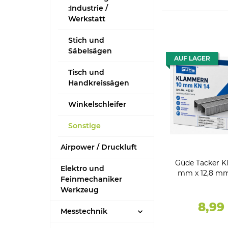
:Industrie /
Werkstatt
Stich und
Säbelsägen
AUF LAGER
Tisch und
Handkreissägen
Winkelschleifer
Sonstige
Airpower / Druckluft
Güde Tacker 
Elektro und
mm x 12,8 mm 
Feinmechaniker
5000 S
Werkzeug
8,99
Messtechnik