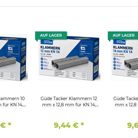
AUF LAGER
AUF LAGER
Klammern 10
Güde Tacker Klammern 12
Güde Tacke
für KN 14,
mm x 12,8 mm für KN 14,
mm x 12,8
tk.
5000 Stk.
50
 €
*
9,44 €
*
9,