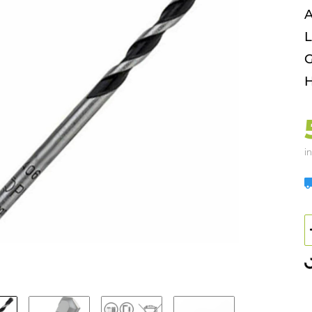
A
L
G
H
in
L