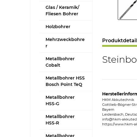
Glas / Keramik/
Fliesen Bohrer
Holzbohrer
Mehrzweckbohre
Produktdetai
r
Steinbo
Metallbohrer
Cobalt
Metallbohrer HSS
Bosch Point TeQ
Herstellerinfor
Metallbohrer
HKM Akkutechnik
HSS-G
Gottlieb-Bögner-Str
Bayern
Leidersbach, Deuts
Metallbohrer
info@hkm-akkutec
HSS-R
https://www.hkm-a
Metallbohrer