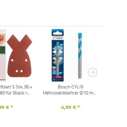
blatt 5 Stk, 95 x
Bosch CYL-9
80 für Black +
Mehrzweckbohrer Ø 10 mm
Mehrzw
se, PSM primo
EXPERT MultiContruction
4/
Mul
99 €
*
4,99 €
*