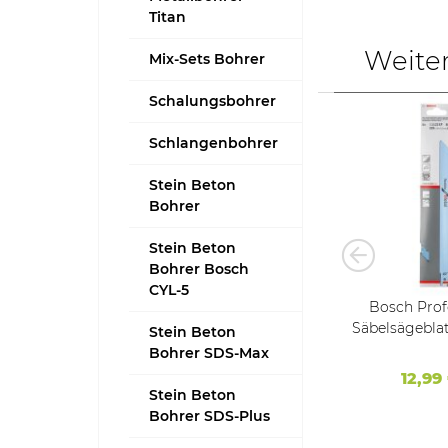
Titan
Weite
Mix-Sets Bohrer
Schalungsbohrer
Schlangenbohrer
Stein Beton
Bohrer
Stein Beton
Bohrer Bosch
CYL-5
ionel
Bosch IXO / ISIO Ersatz Akku
Bosch Prof
HSS-G
3,6 V Li-Ion 3 Ah - 3000 mAh
Säbelsägeblat
Stein Beton
13 mm)
Samsung Akku
Flexible for Me
Bohrer SDS-Max
11,60 €
*
12,99
Stein Beton
Bohrer SDS-Plus