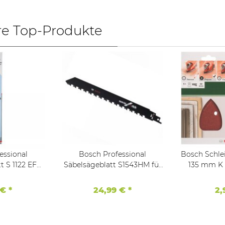
re Top-Produkte
essional
Bosch Professional
Bosch Schleif
t S 1122 EF
Säbelsägeblatt S1543HM für
135 mm K 
tal 5er-Pack
Baustein,240 x 23 x 1,5 mm
Decker Mou
 €
*
24,99 €
*
2,