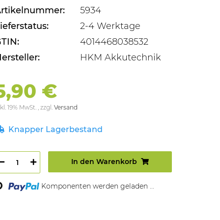
rtikelnummer:
5934
ieferstatus:
2-4 Werktage
TIN:
4014468038532
ersteller:
HKM Akkutechnik
5,90 €
kl. 19% MwSt. , zzgl.
Versand
Knapper Lagerbestand
In den Warenkorb
oading...
Komponenten werden geladen ...