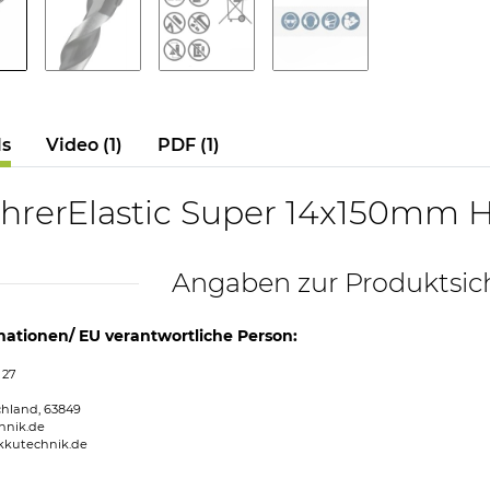
ls
Video (1)
PDF (1)
hrerElastic Super 14x150mm H
Angaben zur Produktsic
mationen/ EU verantwortliche Person:
 27
chland, 63849
hnik.de
kkutechnik.de