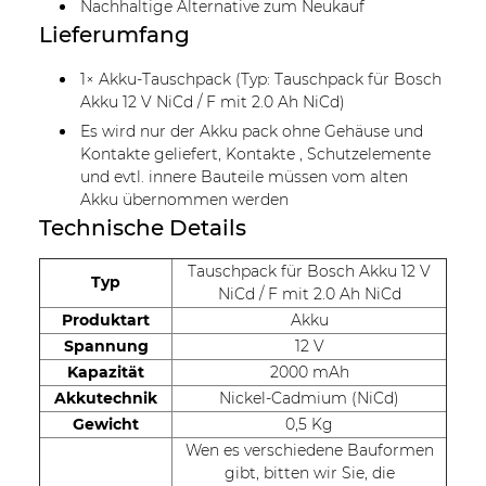
Nachhaltige Alternative zum Neukauf
Lieferumfang
1× Akku-Tauschpack (Typ: Tauschpack für Bosch
Akku 12 V NiCd / F mit 2.0 Ah NiCd)
Es wird nur der Akku pack ohne Gehäuse und
Kontakte geliefert, Kontakte , Schutzelemente
und evtl. innere Bauteile müssen vom alten
Akku übernommen werden
Technische Details
Tauschpack für Bosch Akku 12 V
Typ
NiCd / F mit 2.0 Ah NiCd
Produktart
Akku
Spannung
12 V
Kapazität
2000 mAh
Akkutechnik
Nickel-Cadmium (NiCd)
Gewicht
0,5 Kg
Wen es verschiedene Bauformen
gibt, bitten wir Sie, die