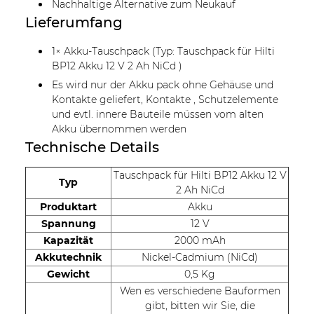
Nachhaltige Alternative zum Neukauf
Lieferumfang
1× Akku-Tauschpack (Typ: Tauschpack für Hilti
BP12 Akku 12 V 2 Ah NiCd )
Es wird nur der Akku pack ohne Gehäuse und
Kontakte geliefert, Kontakte , Schutzelemente
und evtl. innere Bauteile müssen vom alten
Akku übernommen werden
Technische Details
Tauschpack für Hilti BP12 Akku 12 V
Typ
2 Ah NiCd
Produktart
Akku
Spannung
12 V
Kapazität
2000 mAh
Akkutechnik
Nickel-Cadmium (NiCd)
Gewicht
0,5 Kg
Wen es verschiedene Bauformen
gibt, bitten wir Sie, die