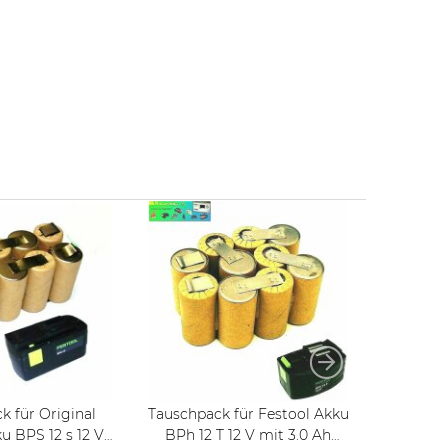
k für Original
Tauschpack für Festool Akku
Tausch
u BPS 12 s 12 V
BPh 12 T 12 V mit 3.0 Ah
Festool 