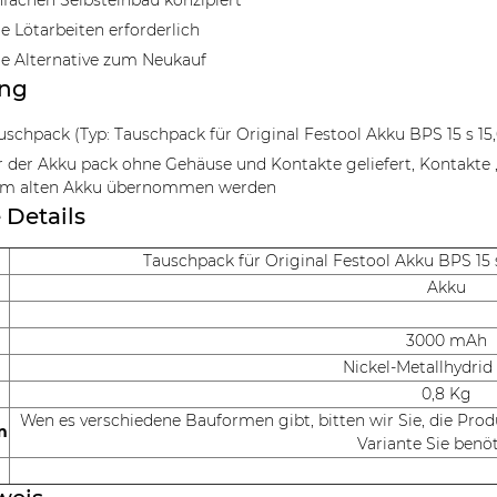
nfachen Selbsteinbau konzipiert
re Lötarbeiten erforderlich
e Alternative zum Neukauf
ang
uschpack (Typ: Tauschpack für Original Festool Akku BPS 15 s 15
r der Akku pack ohne Gehäuse und Kontakte geliefert, Kontakte ,
m alten Akku übernommen werden
 Details
Tauschpack für Original Festool Akku BPS 15 
Akku
3000 mAh
Nickel-Metallhydrid
0,8 Kg
Wen es verschiedene Bauformen gibt, bitten wir Sie, die Pro
n
Variante Sie benö