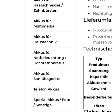
Akkus für
Für den ei
Haarschneider /
Nur kleine
Zahnbürsten
Nachhaltig
Lieferumf
Akkus für
Multimedia
1× Akku-Ta
Akkus für
Es wird nu
Haustechnik
müssen vo
Technische
Akkus für
Notbeleuchtung /
Typ
Hochtemperatur
Produktart
Spannung
Akkus für
Kapazität
Sanitätsgeräte
Akkutechnik
Gewicht
Telefon Akkus
Besonderheite
Spezial Akkus / Foto
/ Sonstige
Löten