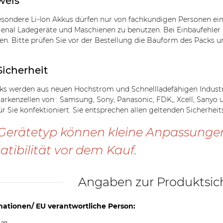
weis
sondere Li-Ion Akkus dürfen nur von fachkundigen Personen ei
genal Ladegeräte und Maschienen zu benutzen. Bei Einbaufehle
n. Bitte prüfen Sie vor der Bestellung die Bauform des Packs u
Sicherheit
s werden aus neuen Hochstrom und Schnellladefähigen Industriez
Markenzellen von : Samsung, Sony, Panasonic, FDK,, Xcell, Sanyo
ür Sie konfektioniert. Sie entsprechen allen geltenden Sicherhe
Gerätetyp können kleine Anpassungen n
tibilität vor dem Kauf.
Angaben zur Produktsic
mationen/ EU verantwortliche Person: