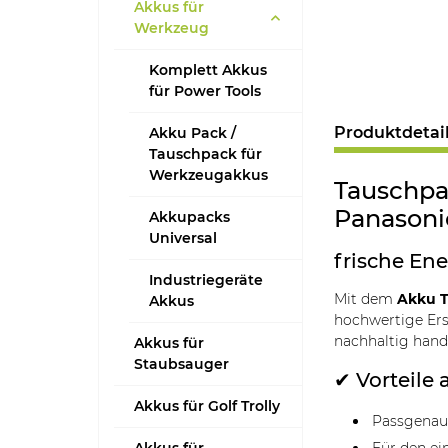
Akkus für
Werkzeug
Komplett Akkus
für Power Tools
Produktdetai
Akku Pack /
Tauschpack für
Werkzeugakkus
Tauschpac
Panasoni
Akkupacks
Universal
frische Ene
Industriegeräte
Mit dem
Akku T
Akkus
hochwertige Ersa
nachhaltig han
Akkus für
Staubsauger
✔ Vorteile 
Akkus für Golf Trolly
Passgenaue