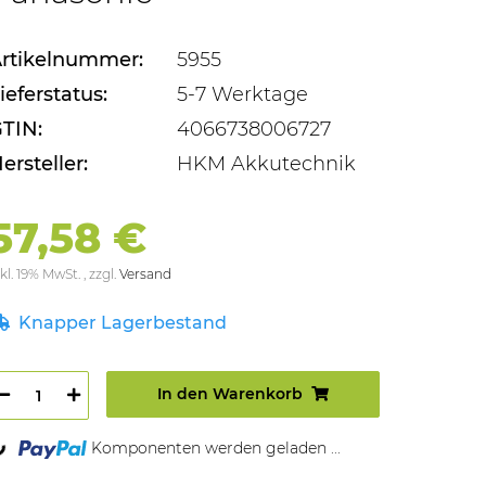
rtikelnummer:
5955
ieferstatus:
5-7 Werktage
TIN:
4066738006727
ersteller:
HKM Akkutechnik
57,58 €
kl. 19% MwSt. , zzgl.
Versand
Knapper Lagerbestand
In den Warenkorb
Komponenten werden geladen ...
oading...