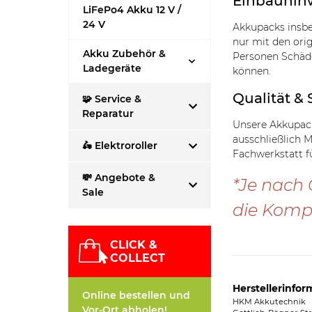
Einbauhin
LiFePo4 Akku 12 V /
24 V
Akkupacks insbe
nur mit den ori
Akku Zubehör &
Personen Schäde
Ladegeräte
können.
Qualität & 
🧩 Service &
Reparatur
Unsere Akkupack
ausschließlich 
🛵 Elektroroller
Fachwerkstatt f
💸 Angebote &
*Je nach 
Sale
die Kompa
CLICK &
COLLECT
Herstellerinfor
Online bestellen und
HKM Akkutechnik
Vor-Ort abholen!