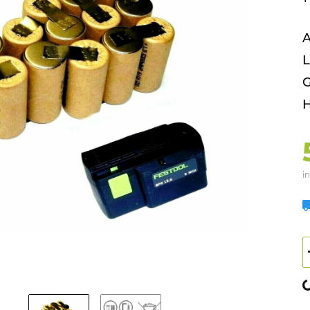
A
L
G
H
in
L