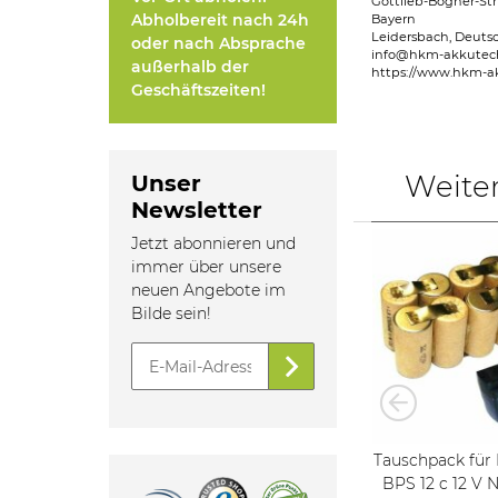
Gottlieb-Bögner-Str
Abholbereit nach 24h
Bayern
Leidersbach, Deuts
oder nach Absprache
info@hkm-akkutec
außerhalb der
https://www.hkm-a
Geschäftszeiten!
Weite
Unser
Newsletter
Jetzt abonnieren und
immer über unsere
neuen Angebote im
Bilde sein!
riginal
Tauschpack für Original
Tauschpack für 
2 s 12 V
Festool Akku BPS 15 s 15,6 V
BPS 12 c 12 V NiMh mit 2,0