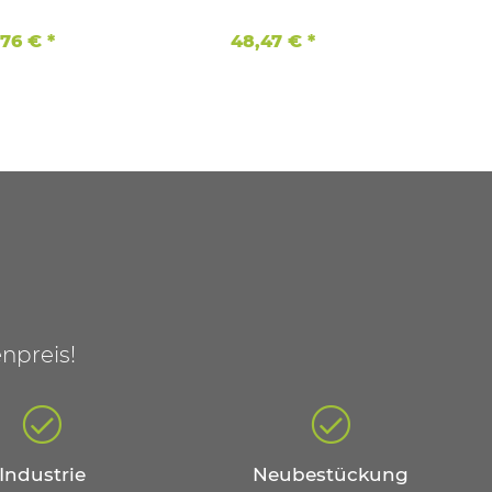
mit 2 Ah NIMH
NiMh Panasonic Zellen
,76 €
*
48,47 €
*
npreis!
Industrie
Neubestückung