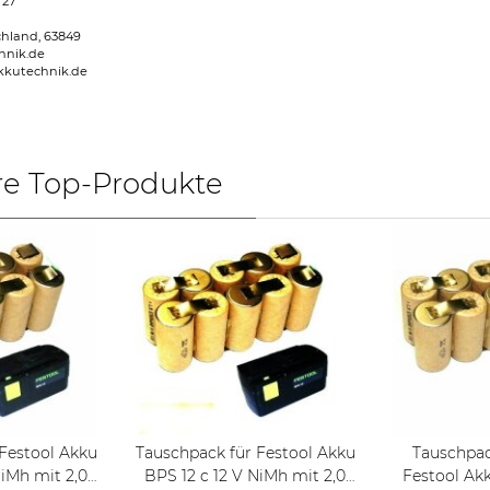
 27
chland, 63849
hnik.de
kkutechnik.de
re Top-Produkte
Festool Akku
Tauschpack für Festool Akku
Tauschpac
BPS 12 c 12 V NiMh mit 2,0
Festool Akk