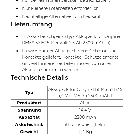
Für den einfachen Selbsteinbau konzipiert
Nur kleinere Lötarbeiten erforderlich
Nachhaltige Alternative zum Neukauf
Lieferumfang
1× Akku-Tauschpack (Typ: Akkupack für Original
REMS 571545 14,4 Volt 2,5 Ah 2500 mAh Li)
Es wird nur der Akku pack ohne Gehäuse und
Kontakte geliefert, Kontakte , Schutzelemente
und evtl. innere Bauteile müssen vom alten
Akku übernommen werden
Technische Details
Akkupack für Original REMS 571545
Typ
14,4 Volt 2,5 Ah 2500 mAh Li
Produktart
Akku
Spannung
14,4 V
Kapazität
2500 mAh
Akkutechnik
Lithium-Ionen (Li-Ion)
Gewicht
0,4 Kg