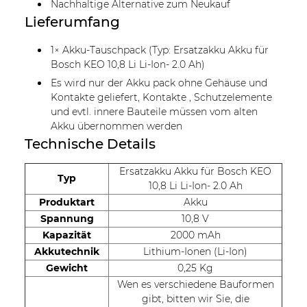
Nachhaltige Alternative zum Neukauf
Lieferumfang
1× Akku-Tauschpack (Typ: Ersatzakku Akku für
Bosch KEO 10,8 Li Li-Ion- 2.0 Ah)
Es wird nur der Akku pack ohne Gehäuse und
Kontakte geliefert, Kontakte , Schutzelemente
und evtl. innere Bauteile müssen vom alten
Akku übernommen werden
Technische Details
Ersatzakku Akku für Bosch KEO
Typ
10,8 Li Li-Ion- 2.0 Ah
Produktart
Akku
Spannung
10,8 V
Kapazität
2000 mAh
Akkutechnik
Lithium-Ionen (Li-Ion)
Gewicht
0,25 Kg
Wen es verschiedene Bauformen
gibt, bitten wir Sie, die