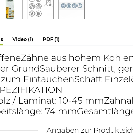
ls
Video (1)
PDF (1)
ffeneZähne aus hohem Kohlens
er GrundSauberer Schnitt, ger
l zum EintauchenSchaft Einzel
SPEZIFIKATION
lz / Laminat: 10-45 mmZahnab
itslänge: 74 mmGesamtlänge
Angaben zur Produktsic