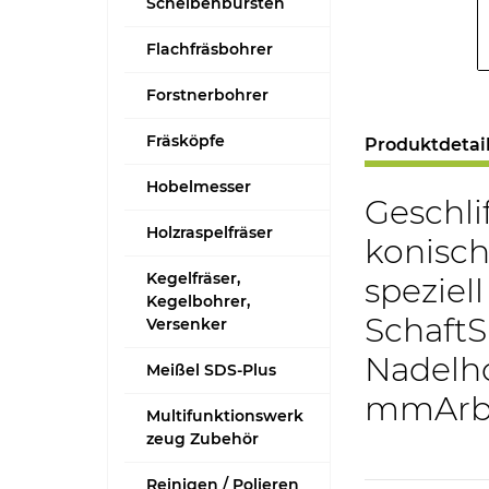
Scheibenbürsten
Flachfräsbohrer
Forstnerbohrer
Fräsköpfe
Produktdetai
Hobelmesser
Geschli
Holzraspelfräser
konisch
Kegelfräser,
speziel
Kegelbohrer,
Schaft
Versenker
Nadelho
Meißel SDS-Plus
mmArbe
Multifunktionswerk
zeug Zubehör
Reinigen / Polieren