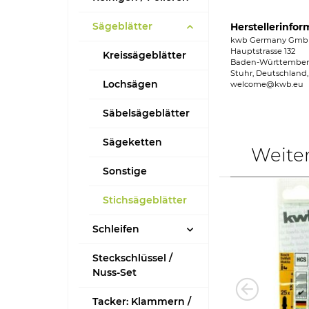
Sägeblätter
Herstellerinfor
kwb Germany Gm
Hauptstrasse 132
Kreissägeblätter
Baden-Württembe
Stuhr, Deutschland,
Lochsägen
welcome@kwb.eu
Säbelsägeblätter
Sägeketten
Weite
Sonstige
Stichsägeblätter
Schleifen
Steckschlüssel /
Nuss-Set
Tacker: Klammern /