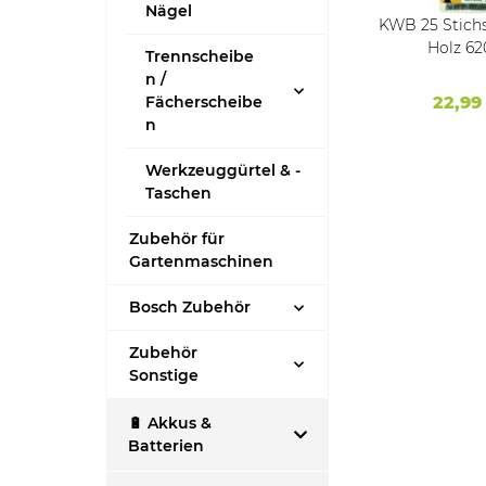
Nägel
erbohrer
PROJAHN Saebelsägeblatt
KWB 25 Stichs
.
PU23012 Riff 230mm VE1
Holz 62
Trennscheibe
100mmx75mmx
n /
extra Holz
Fächerscheibe
12,82 €
*
22,99
n
Werkzeuggürtel & -
Taschen
Zubehör für
Gartenmaschinen
Bosch Zubehör
Zubehör
Sonstige
🔋 Akkus &
Batterien