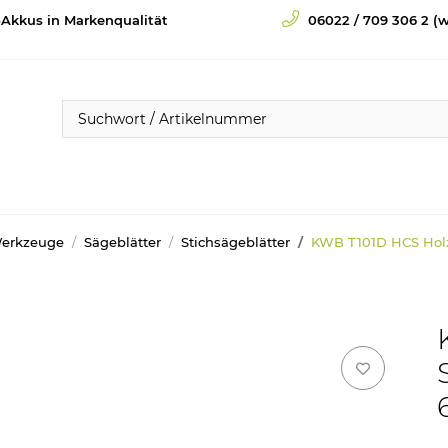
-Akkus in Markenqualität
06022 / 709 306 2 (w
Werkzeuge
Sägeblätter
Stichsägeblätter
KWB T101D HCS Holz