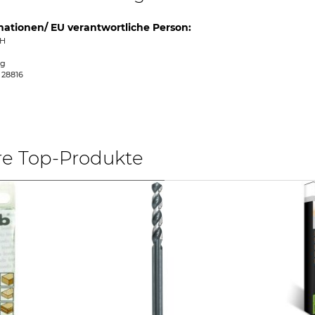
mationen/ EU verantwortliche Person:
bH
rg
 28816
re Top-Produkte