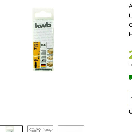
A
L
G
H
in
L