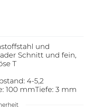
toffstahl und
ader Schnitt und fein,
öse T
stand: 4-5,2
: 100 mmTiefe: 3 mm
herheit