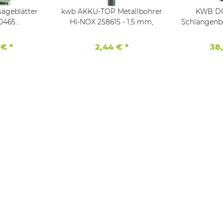
ägeblätter
kwb AKKU-TOP Metallbohrer
KWB D
0465
HI-NOX 258615 - 1,5 mm,
Schlangenb
4,0mm HCS
460 mm,
 T144DP
Spitze
 €
*
2,44 €
*
38