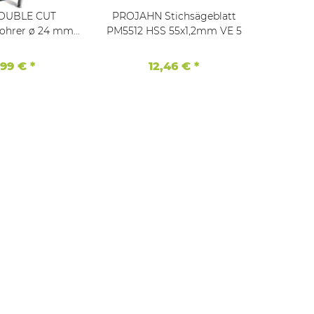
OUBLE CUT
PROJAHN Stichsägeblatt
kwb AKKU
ohrer ø 24 mm,
PM5512 HSS 55x1,2mm VE 5
, spezieller
nanschliff,
,99 €
*
12,46 €
*