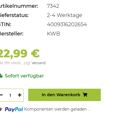
rtikelnummer:
7342
ieferstatus:
2-4 Werktage
TIN:
4009316202654
ersteller:
KWB
22,99 €
kl. 19% MwSt. , zzgl.
Versand
Sofort verfügbar
In den Warenkorb
oading...
Komponenten werden geladen ...