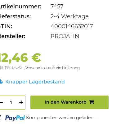
rtikelnummer:
7457
ieferstatus:
2-4 Werktage
TIN:
4000146632017
ersteller:
PROJAHN
12,46 €
kl. 19% MwSt. ,
Versandkostenfreie Lieferung
Knapper Lagerbestand
In den Warenkorb
ding...
Komponenten werden geladen ...