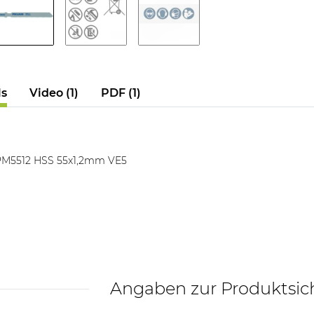
ls
Video (1)
PDF (1)
 PM5512 HSS 55x1,2mm VE5
Angaben zur Produktsic