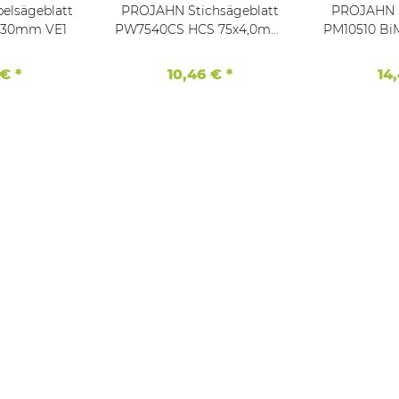
elsägeblatt
PROJAHN Stichsägeblatt
PROJAHN S
 230mm VE1
PW7540CS HCS 75x4,0mm
PM10510 Bi
VE 5
 €
*
10,46 €
*
14