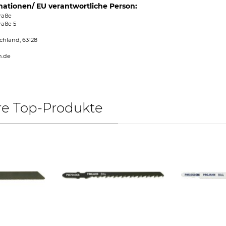
mationen/ EU verantwortliche Person:
raße
raße 5
chland, 63128
n.de
re Top-Produkte