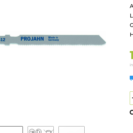
A
L
G
H
in
Loa