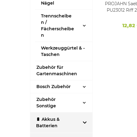
Nägel
geblatt
PROJAHN Stichsägeblatt
PROJAHN Saeb
1,1mm
PW6019 BiM 60 mm PROCut
PU23012 Riff
Trennscheibe
 1
VE 5
n /
*
14,46 €
*
12,82
Fächerscheibe
n
Werkzeuggürtel & -
Taschen
Zubehör für
Gartenmaschinen
Bosch Zubehör
Zubehör
Sonstige
🔋 Akkus &
Batterien