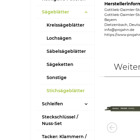
Herstellerinfor
Gottlieb-Daimler-St
Sägeblätter
Gottlieb-Daimler-St
Bayern
Kreissägeblätter
Dietzenbach, Deuts
info@projahn.de
https://www.projah
Lochsägen
Säbelsägeblätter
Sägeketten
Weite
Sonstige
Stichsägeblätter
Schleifen
Steckschlüssel /
Nuss-Set
Tacker: Klammern /