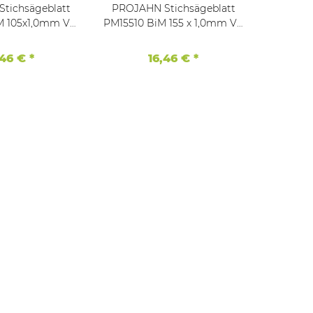
tichsägeblatt
PROJAHN Stichsägeblatt
PROJAH
M 105x1,0mm VE
PM15510 BiM 155 x 1,0mm VE
PU7542 
5 Stk
5 Stk
,46 €
*
16,46 €
*