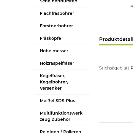
Scheibenbürsten
Flachfräsbohrer
Forstnerbohrer
Fräsköpfe
Produktdetai
Hobelmesser
Holzraspelfräser
Stichsägeblatt
Kegelfräser,
Kegelbohrer,
Versenker
Meißel SDS-Plus
Multifunktionswerk
zeug Zubehör
Reinigen / Polieren