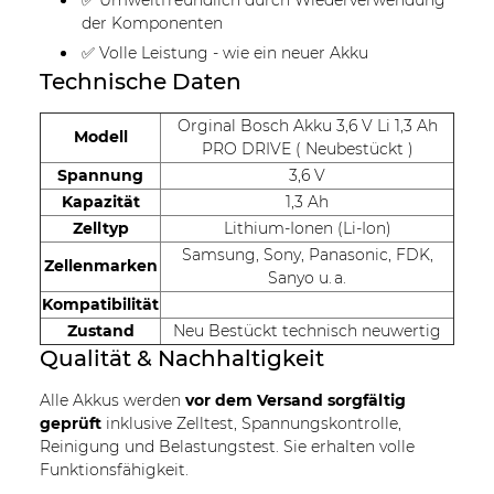
der Komponenten
✅ Volle Leistung - wie ein neuer Akku
Technische Daten
Orginal Bosch Akku 3,6 V Li 1,3 Ah
Modell
PRO DRIVE ( Neubestückt )
Spannung
3,6 V
Kapazität
1,3 Ah
Zelltyp
Lithium-Ionen (Li-Ion)
Samsung, Sony, Panasonic, FDK,
Zellenmarken
Sanyo u. a.
Kompatibilität
Zustand
Neu Bestückt technisch neuwertig
Qualität & Nachhaltigkeit
Alle Akkus werden
vor dem Versand sorgfältig
geprüft
inklusive Zelltest, Spannungskontrolle,
Reinigung und Belastungstest. Sie erhalten volle
Funktionsfähigkeit.