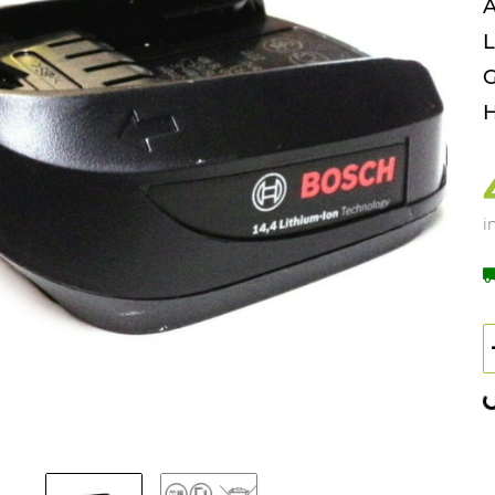
A
L
G
H
i
L