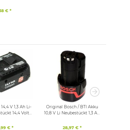
18650
,38 €
*
4,4 V 1,3 Ah Li-
Original Bosch / BTI Akku
Original 
tückt 14,4 Volt
10,8 V Li Neubestückt 1,3 Ah
Neubestückt 1,3 
Compact Blaue Serie
GSR GOP
,99 €
*
28,97 €
*