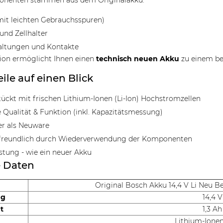
nenten stammen aus dem Originalakku:
it leichten Gebrauchsspuren)
und Zellhalter
altungen und Kontakte
ion ermöglicht Ihnen einen
technisch neuen Akku
zu einem bes
eile auf einen Blick
ückt mit frischen Lithium-Ionen (Li-Ion) Hochstromzellen
 Qualität & Funktion (inkl. Kapazitätsmessung)
er als Neuware
reundlich durch Wiederverwendung der Komponenten
istung - wie ein neuer Akku
e Daten
Original Bosch Akku 14,4 V Li Neu Be
ng
14,4 V
t
1,3 Ah
Lithium-Ionen 