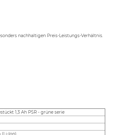
onders nachhaltigen Preis-Leistungs-Verhältnis.
stückt 1,3 Ah PSR - grüne serie
(Li-Ion)