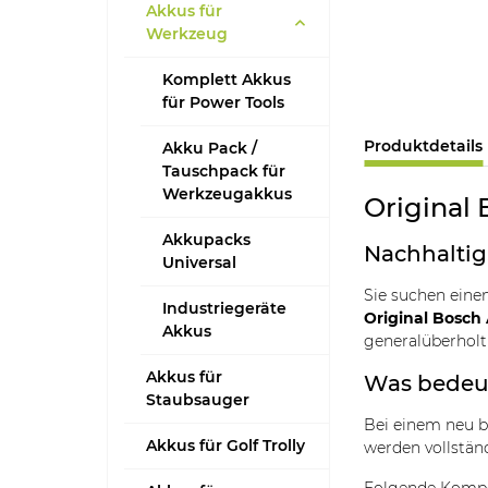
Akkus für
Werkzeug
Komplett Akkus
für Power Tools
Produktdetails
Akku Pack /
Tauschpack für
Werkzeugakkus
Original 
Akkupacks
Nachhaltig,
Universal
Sie suchen eine
Industriegeräte
Original Bosch 
Akkus
generalüberhol
Akkus für
Was bedeut
Staubsauger
Bei einem neu 
Akkus für Golf Trolly
werden vollstän