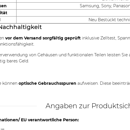
ken
Samsung, Sony, Panasoni
ität
d
Neu Bestückt techn
Nachhaltigkeit
den
vor dem Versand sorgfältig geprüft
inklusive Zelltest, Spa
unktionsfähigkeit.
rverwendung von Gehäusen und funktionalen Teilen leisten Sie 
tig bares Geld.
le können
optische Gebrauchsspuren
aufweisen. Diese beeinträ
Angaben zur Produktsic
mationen/ EU verantwortliche Person: