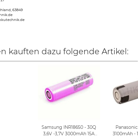
 27
chland, 63849
hnik.de
kkutechnik.de
 kauften dazu folgende Artikel:
Samsung INR18650 - 30Q
Panasoni
3,6V -3,7V 3000mAh 15A
3100mAh - 1