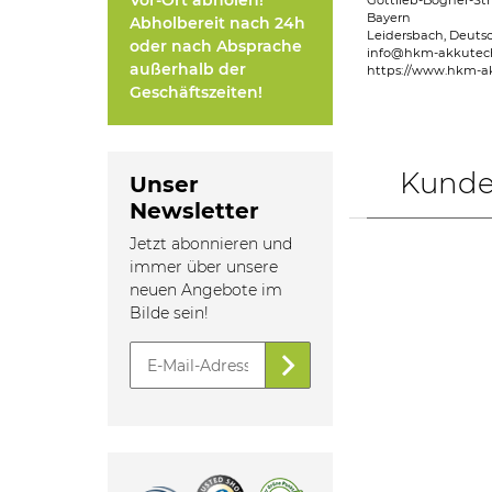
Vor-Ort abholen!
Gottlieb-Bögner-Str
Bayern
Abholbereit nach 24h
Leidersbach, Deuts
oder nach Absprache
info@hkm-akkutec
außerhalb der
https://www.hkm-a
Geschäftszeiten!
Kunden
Unser
Newsletter
Jetzt abonnieren und
immer über unsere
neuen Angebote im
Bilde sein!