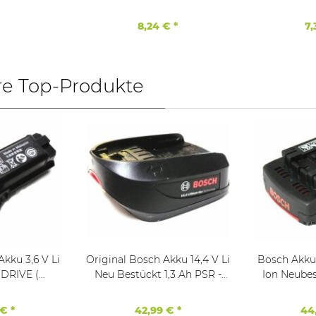
Lithium Ionen Akku
8,24 €
*
7
re Top-Produkte
kku 3,6 V Li
Original Bosch Akku 14,4 V Li
Bosch Akku 1
Neu Bestückt 1,3 Ah PSR -
Ion Neubes
ckt )
grüne serie
 €
*
42,99 €
*
44