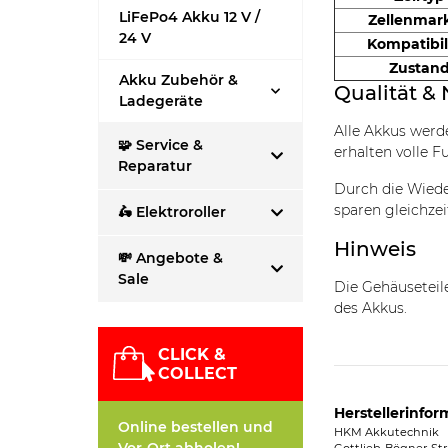
LiFePo4 Akku 12 V /
Zellenmar
24 V
Kompatibil
Zustan
Akku Zubehör &
Qualität & 
Ladegeräte
Alle Akkus wer
🧩 Service &
erhalten volle F
Reparatur
Durch die Wiede
sparen gleichzei
🛵 Elektroroller
Hinweis
💸 Angebote &
Sale
Die Gehäusetei
des Akkus.
CLICK &
COLLECT
Herstellerinfor
Online bestellen und
HKM Akkutechnik