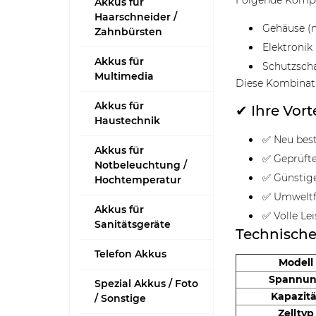
Folgende Kompo
Akkus für
Haarschneider /
Gehäuse (m
Zahnbürsten
Elektronik 
Akkus für
Schutzsch
Multimedia
Diese Kombinat
Akkus für
✔ Ihre Vort
Haustechnik
✅ Neu best
Akkus für
✅ Geprüfte
Notbeleuchtung /
✅ Günstig
Hochtemperatur
✅ Umweltf
Akkus für
✅ Volle Le
Sanitätsgeräte
Technisch
Telefon Akkus
Modell
Spannu
Spezial Akkus / Foto
Kapazitä
/ Sonstige
Zelltyp