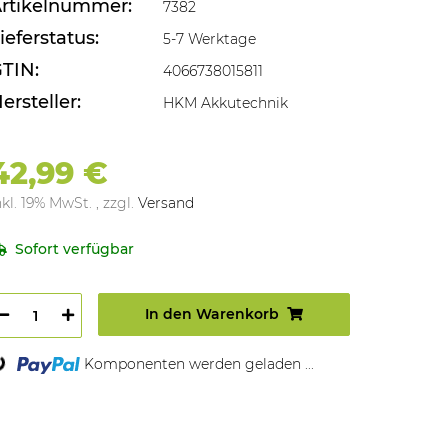
rtikelnummer:
7382
ieferstatus:
5-7 Werktage
TIN:
4066738015811
ersteller:
HKM Akkutechnik
42,99 €
nkl. 19% MwSt. , zzgl.
Versand
Sofort verfügbar
In den Warenkorb
Komponenten werden geladen ...
oading...