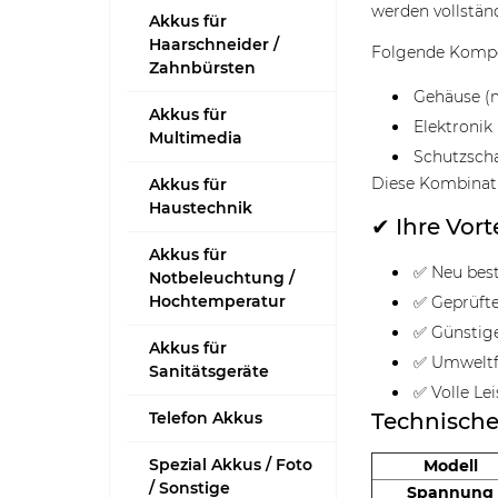
werden vollstän
Akkus für
Haarschneider /
Folgende Kompo
Zahnbürsten
Gehäuse (m
Akkus für
Elektronik 
Multimedia
Schutzsch
Diese Kombinat
Akkus für
Haustechnik
✔ Ihre Vort
Akkus für
✅ Neu best
Notbeleuchtung /
Hochtemperatur
✅ Geprüfte
✅ Günstig
Akkus für
✅ Umweltf
Sanitätsgeräte
✅ Volle Le
Telefon Akkus
Technisch
Spezial Akkus / Foto
Modell
/ Sonstige
Spannung