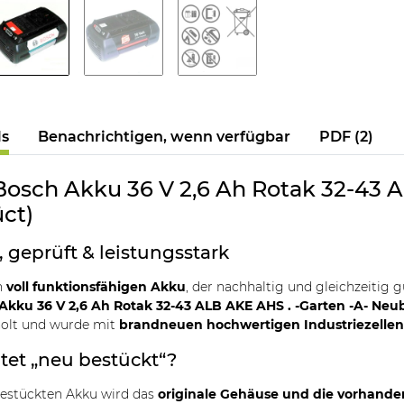
ls
Benachrichtigen, wenn verfügbar
PDF (2)
Bosch Akku 36 V 2,6 Ah Rotak 32-43 A
ct)
 geprüft & leistungsstark
n
voll funktionsfähigen Akku
, der nachhaltig und gleichzeitig 
 Akku 36 V 2,6 Ah Rotak 32-43 ALB AKE AHS . -Garten -A- Neu
holt und wurde mit
brandneuen hochwertigen Industriezelle
et „neu bestückt“?
bestückten Akku wird das
originale Gehäuse und die vorhande