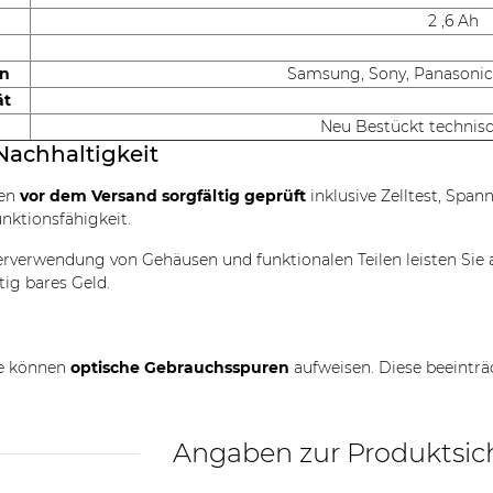
2 ,6 Ah
en
Samsung, Sony, Panasonic,
ät
Neu Bestückt technis
Nachhaltigkeit
den
vor dem Versand sorgfältig geprüft
inklusive Zelltest, Spa
unktionsfähigkeit.
rverwendung von Gehäusen und funktionalen Teilen leisten Sie 
tig bares Geld.
le können
optische Gebrauchsspuren
aufweisen. Diese beeinträ
Angaben zur Produktsic