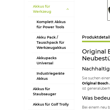
Akkus für
Werkzeug
Komplett Akkus
für Power Tools
Produktdetai
Akku Pack /
Tauschpack für
Werkzeugakkus
Original 
Neubestü
Akkupacks
Universal
Nachhaltig,
Industriegeräte
Sie suchen eine
Akkus
Original Bosch
ist generalüber
Akkus für
Staubsauger
Was bedeut
Akkus für Golf Trolly
Bei einem neu 