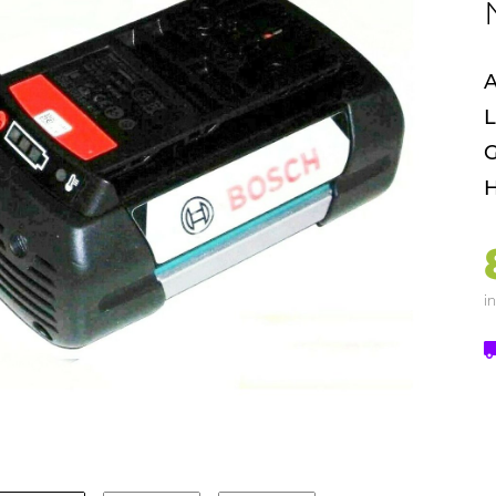
A
L
G
H
in