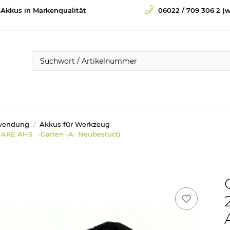
-Akkus in Markenqualität
06022 / 709 306 2 (w
wendung
Akkus für Werkzeug
 AKE AHS . -Garten -A- Neubestüct)