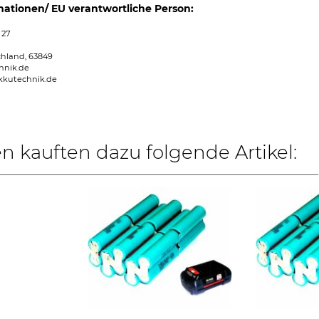
mationen/ EU verantwortliche Person:
 27
chland, 63849
hnik.de
kkutechnik.de
 kauften dazu folgende Artikel: