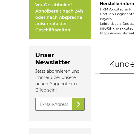
Herstellerinfor
Vor-Ort abholen!
HKM Akkutechnik
Abholbereit nach 24h
Gottlieb-Bögner-Str
oder nach Absprache
Bayern
außerhalb der
Leidersbach, Deuts
info@hkm-akkutec
Geschäftszeiten!
https://www.hkm-a
Unser
Newsletter
Kunden
Jetzt abonnieren und
immer über unsere
neuen Angebote im
Bilde sein!