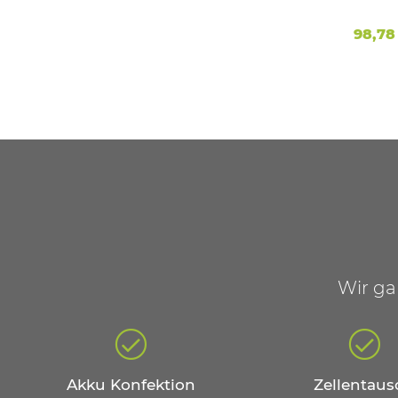
Samsung Akku - 2,5 Ah
Bosc
*
19,94 €
*
98,78
Wir ga
Akku Konfektion
Zellentaus