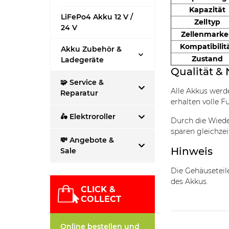
Kapazität
LiFePo4 Akku 12 V /
Zelltyp
24 V
Zellenmark
Kompatibilit
Akku Zubehör &
Zustand
Ladegeräte
Qualität & 
🧩 Service &
Alle Akkus wer
Reparatur
erhalten volle F
🛵 Elektroroller
Durch die Wiede
sparen gleichzei
💸 Angebote &
Hinweis
Sale
Die Gehäusetei
des Akkus.
CLICK &
COLLECT
Online bestellen und