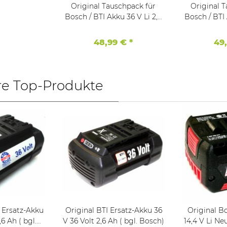
Original Tauschpack für
Original 
Bosch / BTI Akku 36 V Li 2,6
Bosch / BTI Akku 36 V Li 2,6
Ah Rotak GBH ALB usw.
48,99 €
*
49
re Top-Produkte
 Ersatz-Akku
Original BTI Ersatz-Akku 36
Original 
V 36 Volt 2,6 Ah ( bgl. Bosch)
14,4 V Li Ne