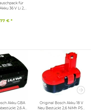
Tauschpack für
Ah Rotak GBH ALB usw
,77 €
*
Bosch Akku GBA
Original Bosch Akku 18 V
Original Bos
ubestückt 2,6 Ah
Neu Bestückt 2,6 NiMh PSR
V Li, 