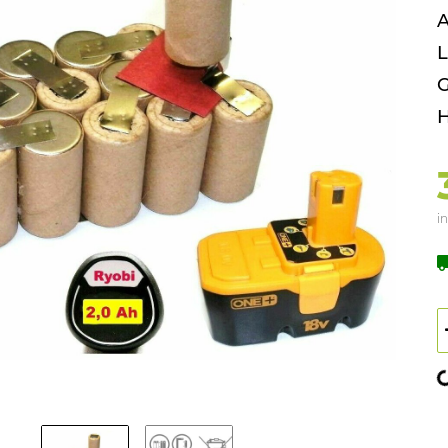
A
L
G
H
in
Lo