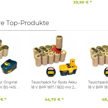
Budget
39,90 €
*
re Top-Produkte
r Original
Tauschpack für Ryobi Akku
Tauschpack für Ryo
18 V BPP 1817 / 1820 mit 2,0
18 V BPP 1817 / 1820 mit 2,0
 2000
Ah NiMh
 €
*
44,70 €
*
48