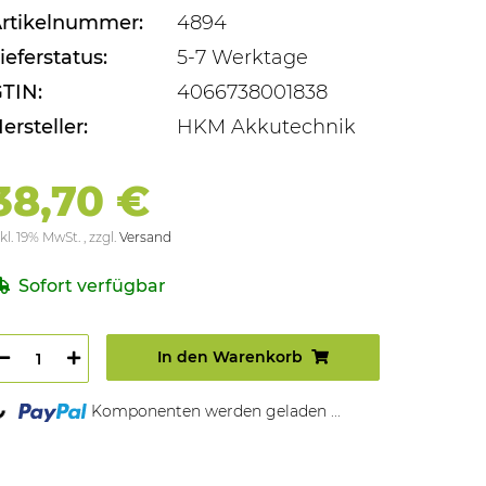
rtikelnummer:
4894
ieferstatus:
5-7 Werktage
TIN:
4066738001838
ersteller:
HKM Akkutechnik
38,70 €
kl. 19% MwSt. , zzgl.
Versand
Sofort verfügbar
In den Warenkorb
ading...
Komponenten werden geladen ...