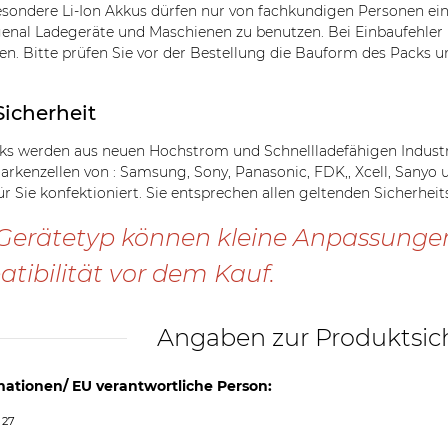
sondere Li-Ion Akkus dürfen nur von fachkundigen Personen ei
genal Ladegeräte und Maschienen zu benutzen. Bei Einbaufehle
n. Bitte prüfen Sie vor der Bestellung die Bauform des Packs u
Sicherheit
s werden aus neuen Hochstrom und Schnellladefähigen Industriez
Markenzellen von : Samsung, Sony, Panasonic, FDK,, Xcell, Sanyo
ür Sie konfektioniert. Sie entsprechen allen geltenden Sicherhe
Gerätetyp können kleine Anpassungen n
tibilität vor dem Kauf.
Angaben zur Produktsic
mationen/ EU verantwortliche Person:
 27