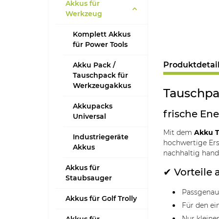
Akkus für
Werkzeug
Komplett Akkus
für Power Tools
Produktdetai
Akku Pack /
Tauschpack für
Werkzeugakkus
Tauschpac
Akkupacks
frische Ene
Universal
Mit dem
Akku T
Industriegeräte
hochwertige Ersa
Akkus
nachhaltig han
Akkus für
✔ Vorteile 
Staubsauger
Passgenaue
Akkus für Golf Trolly
Für den ei
Nur kleine