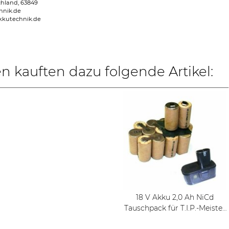
chland, 63849
hnik.de
kkutechnik.de
 kauften dazu folgende Artikel:
18 V Akku 2,0 Ah NiCd
Tauschpack für T.I.P.-Meister
-Hanseatic -TopCraft -