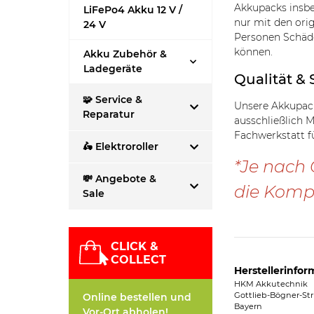
Akkupacks insbe
LiFePo4 Akku 12 V /
nur mit den ori
24 V
Personen Schäde
können.
Akku Zubehör &
Ladegeräte
Qualität & 
🧩 Service &
Unsere Akkupack
Reparatur
ausschließlich 
Fachwerkstatt f
🛵 Elektroroller
*Je nach 
💸 Angebote &
die Kompa
Sale
CLICK &
COLLECT
Herstellerinfor
HKM Akkutechnik
Gottlieb-Bögner-Str
Online bestellen und
Bayern
Vor-Ort abholen!