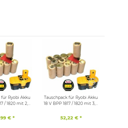
bi Akku
Tauschpack für Ryobi Akku
Tauschpack fü
18 V BPP 1817 / 1820 mit 3,0
18 V BPP 1817 / 1820 mit 2,5
Ah NiMh
Ah NiMh
,99 €
*
52,22 €
*