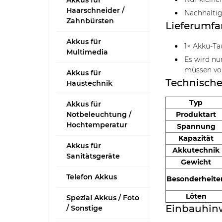
Akkus für
Haarschneider /
Nachhaltig
Zahnbürsten
Lieferumf
Akkus für
1× Akku-Ta
Multimedia
Es wird nu
müssen vo
Akkus für
Technische
Haustechnik
Typ
Akkus für
Notbeleuchtung /
Produktart
Hochtemperatur
Spannung
Kapazität
Akkus für
Akkutechnik
Sanitätsgeräte
Gewicht
Telefon Akkus
Besonderheite
Löten
Spezial Akkus / Foto
Einbauhin
/ Sonstige